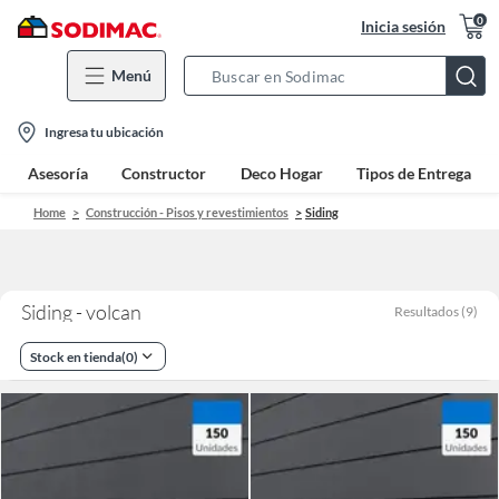
0
Inicia sesión
Menú
Search
Bar
location-
Ingresa tu ubicación
icon
Asesoría
Constructor
Deco Hogar
Tipos de Entrega
Home
Construcción - Pisos y revestimientos
Siding
Siding - volcan
Resultados
(
9
)
Stock en tienda
(
0
)