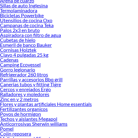
Arena de cuarzo
Sillas de auto Inglesina
Encuentra una amplia variedad de productos de Siding en Sodimac. Encuentra
Termolaminadora
todo lo necesario para tus proyectos de renovación y decoración. ¡Visítanos y
Bicicletas Powerbike
haz tus ideas realidad!
Utensilios de cocina Oxo
Campanas de cocina Teka
Palos 2x3 en bruto
Aspiradora con filtro de agua
Cubetas de hielo
Esmeril de banco Bauker
Cornisas Holztek
Clavo 4 pulgadas 25 kg
Cadenas
Camping Ecovessel
Gorro legionario
Refrigerador 260 litros
Parrillas y accesorios Bbq grill
Canerias tubos y fitting Tigre
Cercos y enrejados Ergo
Ralladores y moledores
Zinc en v 2 metros
Flores y plantas artificiales Home essentials
Fertilizantes organicos
Poyos de hormigon
Techos y aislantes Megapol
Anticorrosivas Sherwin williams
Pomel
Cojin reposera