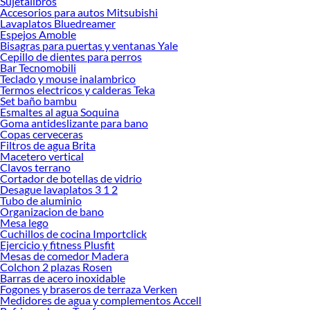
Sujetalibros
Accesorios para autos Mitsubishi
Encuentra una amplia variedad de productos de Cinta aislante en Sodimac.
Lavaplatos Bluedreamer
Encuentra todo lo necesario para tus proyectos de renovación y decoración.
Espejos Amoble
¡Visítanos y haz tus ideas realidad!
Bisagras para puertas y ventanas Yale
Cepillo de dientes para perros
Bar Tecnomobili
Teclado y mouse inalambrico
Termos electricos y calderas Teka
Set baño bambu
Esmaltes al agua Soquina
Goma antideslizante para bano
Copas cerveceras
Filtros de agua Brita
Macetero vertical
Clavos terrano
Cortador de botellas de vidrio
Desague lavaplatos 3 1 2
Tubo de aluminio
Organizacion de bano
Mesa lego
Cuchillos de cocina Importclick
Ejercicio y fitness Plusfit
Mesas de comedor Madera
Colchon 2 plazas Rosen
Barras de acero inoxidable
Fogones y braseros de terraza Verken
Medidores de agua y complementos Accell