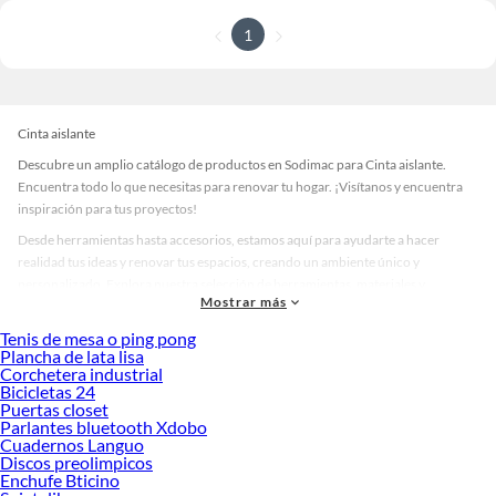
1
Cinta aislante
Descubre un amplio catálogo de productos en Sodimac para Cinta aislante.
Encuentra todo lo que necesitas para renovar tu hogar. ¡Visítanos y encuentra
inspiración para tus proyectos!
Desde herramientas hasta accesorios, estamos aquí para ayudarte a hacer
realidad tus ideas y renovar tus espacios, creando un ambiente único y
personalizado. Explora nuestra selección de herramientas, materiales y
Mostrar más
accesorios de calidad que te ayudarán a crear un espacio más tú.
Tenis de mesa o ping pong
Desde remodelaciones hasta proyectos de decoración, estamos aquí para hacer
Plancha de lata lisa
tus ideas realidad. ¡Visítanos y encuentra todo lo que tenemos para ofrecerte en
Corchetera industrial
Cinta aislante!
Bicicletas 24
Puertas closet
Explora la variedad de productos de Cinta aislante en Sodimac
Parlantes bluetooth Xdobo
Cuadernos Languo
Herramientas, materiales y accesorios de calidad para tus proyectos y
Discos preolimpicos
renovación de espacios. ¡Visítanos y descubre todo lo que tenemos para
Enchufe Bticino
ofrecerte!