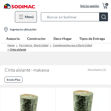
0
Inicia sesión
Menú
Search
Bar
location-
Ingresa tu ubicación
icon
Asesoría
Constructor
Deco Hogar
Tipos de Entrega
Home
Ferretería - Electricidad
Complementos para Electricidad
Cinta aislante
Cinta aislante - makawa
Resultados
(
2
)
Envio Plus