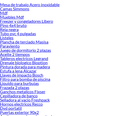
Mesa de trabajo Acero inoxidable
Desde remodelaciones hasta proyectos de decoración, estamos aquí para hacer
Camas Simmons
tus ideas realidad. ¡Visítanos y encuentra todo lo que tenemos para ofrecerte en
Mdf
Cañerías!
Muebles Mdf
Freezer y congeladores Libero
Explora la variedad de productos de Cañerías en Sodimac
Pino 4x4 bruto
Reja negra
Herramientas, materiales y accesorios de calidad para tus proyectos y
Tubo pvc 4 pulgadas
renovación de espacios. ¡Visítanos y descubre todo lo que tenemos para
Listeles
ofrecerte!
Plancha de terciado Masisa
Paraviento
Encuentra una amplia variedad de productos de Cañerías en Sodimac.
Juego de dormitorio 2 plazas
Encuentra todo lo necesario para tus proyectos de renovación y decoración.
Aceite 2 tiempos
¡Visítanos y haz tus ideas realidad!
Tableros electricos Legrand
Drenaje biologico Bioption
Pintura dorada para madera
Estufa a lena Alcazar
Llaves de impacto Bosch
Filtro para bomba de piscina
Liquido para burbujas
Frazada 2 plazas
Ganchos metalicos Fixser
Cepilladora de banco
Selladora al vacio Freshpack
Hornos electricos Recco
Dvd portatil
Puertas exterior 90x2