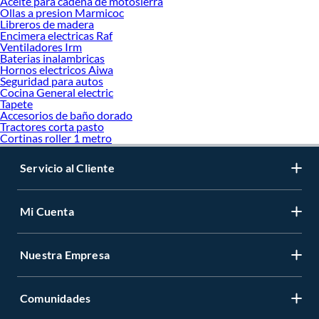
Aceite para cadena de motosierra
Ollas a presion Marmicoc
Libreros de madera
Encimera electricas Raf
Ventiladores Irm
Baterias inalambricas
Hornos electricos Aiwa
Seguridad para autos
Cocina General electric
Tapete
Accesorios de baño dorado
Tractores corta pasto
Cortinas roller 1 metro
Servicio al Cliente
Mi Cuenta
Nuestra Empresa
Comunidades