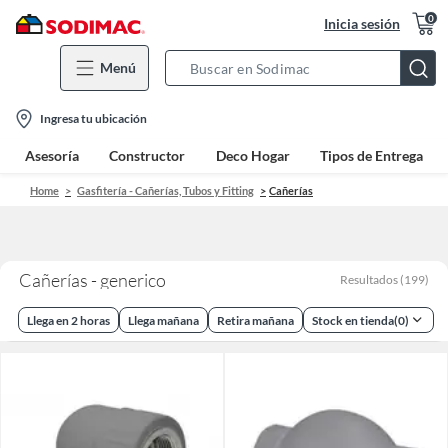
0
Inicia sesión
Menú
Search
Bar
location-
Ingresa tu ubicación
icon
Asesoría
Constructor
Deco Hogar
Tipos de Entrega
Home
Gasfitería - Cañerías, Tubos y Fitting
Cañerías
Cañerías - generico
Resultados
(
199
)
Llega en 2 horas
Llega mañana
Retira mañana
Stock en tienda
(
0
)