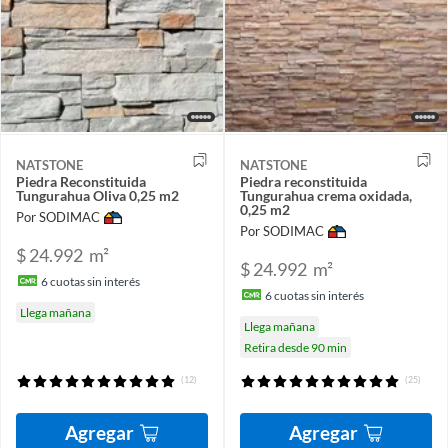
NATSTONE
NATSTONE
Piedra Reconstituida
Piedra reconstituida
Tungurahua Oliva 0,25 m2
Tungurahua crema oxidada,
0,25 m2
Por SODIMAC
Por SODIMAC
$ 24.992
m²
$ 24.992
m²
6
cuotas sin interés
6
cuotas sin interés
Llega mañana
Llega mañana
Retira desde 90 min
(12)
(25)
Agregar
Agregar