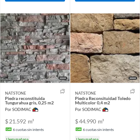
NATSTONE
NATSTONE
Piedra reconstituida
Piedra Reconsituidad Toledo
Tungurahua gris, 0,25 m2
Multicolor 0,4 m2
Por SODIMAC
Por SODIMAC
$ 21.592
m²
$ 44.990
m²
6
cuotas sin interés
6
cuotas sin interés
Llega mañana
Llega mañana