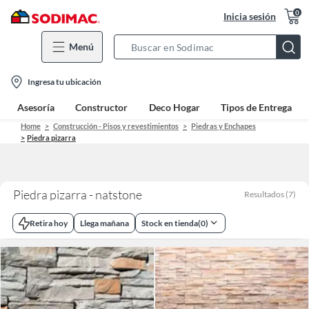
0
Inicia sesión
Menú
Search
Bar
location-
Ingresa tu ubicación
icon
Asesoría
Constructor
Deco Hogar
Tipos de Entrega
Home
Construcción - Pisos y revestimientos
Piedras y Enchapes
Piedra pizarra
Piedra pizarra - natstone
Resultados
(
7
)
Retira hoy
Llega mañana
Stock en tienda
(
0
)