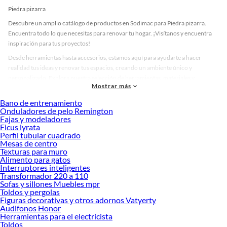
Piedra pizarra
Descubre un amplio catálogo de productos en Sodimac para Piedra pizarra.
Encuentra todo lo que necesitas para renovar tu hogar. ¡Visítanos y encuentra
inspiración para tus proyectos!
Desde herramientas hasta accesorios, estamos aquí para ayudarte a hacer
realidad tus ideas y renovar tus espacios, creando un ambiente único y
personalizado. Explora nuestra selección de herramientas, materiales y
Mostrar más
accesorios de calidad que te ayudarán a crear un espacio más tú.
Bano de entrenamiento
Desde remodelaciones hasta proyectos de decoración, estamos aquí para hacer
Onduladores de pelo Remington
tus ideas realidad. ¡Visítanos y encuentra todo lo que tenemos para ofrecerte en
Fajas y modeladores
Piedra pizarra!
Ficus lyrata
Perfil tubular cuadrado
Explora la variedad de productos de Piedra pizarra en Sodimac
Mesas de centro
Texturas para muro
Herramientas, materiales y accesorios de calidad para tus proyectos y
Alimento para gatos
renovación de espacios. ¡Visítanos y descubre todo lo que tenemos para
Interruptores inteligentes
ofrecerte!
Transformador 220 a 110
Sofas y sillones Muebles mpr
Encuentra una amplia variedad de productos de Piedra pizarra en Sodimac.
Toldos y pergolas
Encuentra todo lo necesario para tus proyectos de renovación y decoración.
Figuras decorativas y otros adornos Vatyerty
¡Visítanos y haz tus ideas realidad!
Audifonos Honor
Herramientas para el electricista
Toldos