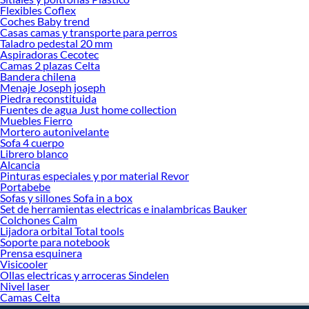
¡Visítanos y haz tus ideas realidad!
Flexibles Coflex
Coches Baby trend
Casas camas y transporte para perros
Taladro pedestal 20 mm
Aspiradoras Cecotec
Camas 2 plazas Celta
Bandera chilena
Menaje Joseph joseph
Piedra reconstituida
Fuentes de agua Just home collection
Muebles Fierro
Mortero autonivelante
Sofa 4 cuerpo
Librero blanco
Alcancia
Pinturas especiales y por material Revor
Portabebe
Sofas y sillones Sofa in a box
Set de herramientas electricas e inalambricas Bauker
Colchones Calm
Lijadora orbital Total tools
Soporte para notebook
Prensa esquinera
Visicooler
Ollas electricas y arroceras Sindelen
Nivel laser
Camas Celta