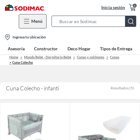
0
Inicia sesión
Menú
Search
Bar
location-
Ingresa tu ubicación
icon
Asesoría
Constructor
Deco Hogar
Tipos de Entrega
Home
Mundo Bebé - Dormitorio Bebé
Cunas y colchones
Cunas
Cuna Colecho
Cuna Colecho - infanti
Resultados
(
5
)