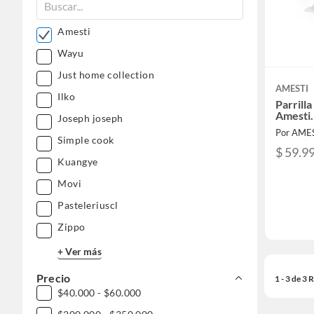
Amesti
Wayu
Just home collection
AMESTI
Ilko
Parrill
Amesti.
Joseph joseph
Por AME
Simple cook
$ 59.9
Kuangye
Movi
Pasteleriuscl
Zippo
+ Ver más
Precio
1 - 3 de 3
$40.000 - $60.000