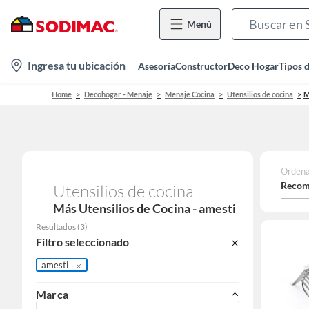
Menú
location-
Ingresa tu ubicación
Asesoría
Constructor
Deco Hogar
Tipos 
icon
Home
Decohogar - Menaje
Menaje Cocina
Utensilios de cocina
M
Ordena
Recom
Utensilios de cocina
Más Utensilios de Cocina - amesti
Resultados
(
3
)
Filtro seleccionado
amesti
Marca