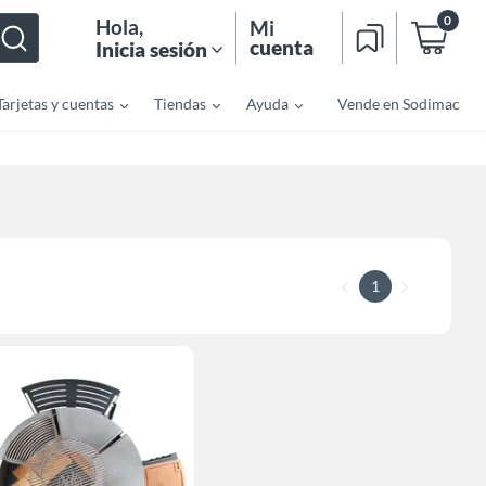
0
Hola
,
Mi
cuenta
Inicia sesión
Tarjetas y cuentas
Tiendas
Ayuda
Vende en Sodimac
1