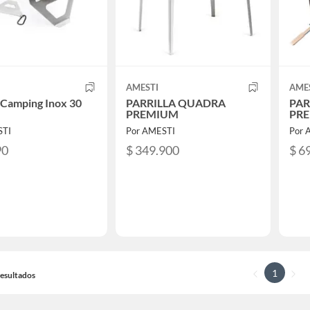
AMESTI
AME
a Camping Inox 30
PARRILLA QUADRA
PAR
PREMIUM
PR
STI
Por AMESTI
Por 
90
$ 349.900
$ 6
1
 Resultados