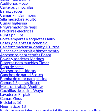
Audifonos Hoco
Carteras y mochilas
Barniz caoba
Camas king Simmons
Silla mecedora adulto
Cunas Inglesina
Programador de riego
Freidoras electricas
Punta phillips
Portalamparas y soquetes Halux
Pesas y balanzas Kitchenaid
Calefont mademsa vitality 10 litros
Plancha de internit y fibrocemento
Accesorios para estufas Bosca
Bowls y asaderas Marinex
Bisagras para muebles Fixser
Ropa de cama
Accesorios batidoras
Ganchos de pared Scotch
Bomba de calor para piscina
Camas 1 5 plazas Rosen
Mesa de trabajo Wadfow
Cuchillos de cocina Wayu
Lavaderos Firplak
Camas Zinus
Bicicletas 16
Neumaticos 18
Pinturas especiales y por material Pinturas panoramica ltda