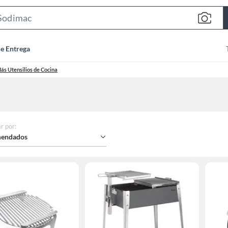
Search
Bar
de Entrega
ás Utensilios de Cocina
r por
:
endados