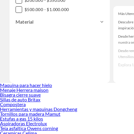
$200.000 - $350.000
$500.000 - $1.000.000
Más Utens
Material
Descubre 
inspiració
Desde her
nuestra se
Desde rem
Utensilios
Explora 
Herramient
Encuentra
Maquina para hacer hielo
y haz tus 
Menaje Herrera maison
Bisagra cierre suave
Sillas de auto Britax
Compostera
Herramientas y maquinas Dongcheng
Tornillos para madera Mamut
Estufas a gas 15 kilos
Aspiradoras Electrolux
Teja asfaltica Owens corning
Ceramicas Celima