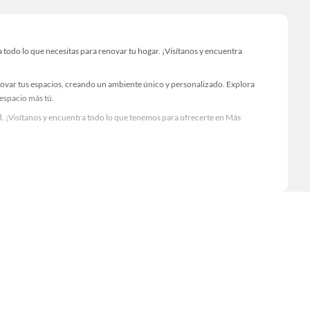
odo lo que necesitas para renovar tu hogar. ¡Visítanos y encuentra
novar tus espacios, creando un ambiente único y personalizado. Explora
 espacio más tú.
. ¡Visítanos y encuentra todo lo que tenemos para ofrecerte en Más
Visítanos y descubre todo lo que tenemos para ofrecerte!
todo lo necesario para tus proyectos de renovación y decoración. ¡Visítanos