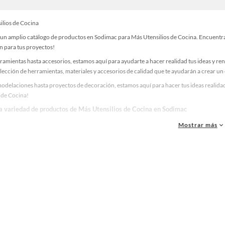
ilios de Cocina
un amplio catálogo de productos en Sodimac para Más Utensilios de Cocina. Encuentra t
n para tus proyectos!
ramientas hasta accesorios, estamos aquí para ayudarte a hacer realidad tus ideas y re
lección de herramientas, materiales y accesorios de calidad que te ayudarán a crear un
odelaciones hasta proyectos de decoración, estamos aquí para hacer tus ideas realidad
 de Cocina!
la variedad de productos de Más Utensilios de Cocina en Sodimac
as, materiales y accesorios de calidad para tus proyectos y renovación de espacios. ¡
Mostrar más
 una amplia variedad de productos de Más Utensilios de Cocina en Sodimac. Encuentra 
ideas realidad!