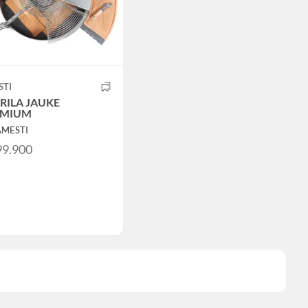
STI
RILA JAUKE
EMIUM
AMESTI
99.900