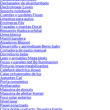
Destapador de alcantarillado
Herramientas, materiales y accesorios de calidad para tus proyectos y
Electrohogar Loven
renovación de espacios. ¡Visítanos y descubre todo lo que tenemos para
Soporte notebook
ofrecerte!
Cuerdas y cordeles Fixser
Limpieza para autos
Encuentra una amplia variedad de productos de Teteras de Cocina en Sodimac.
Encimeras Fdv
Encuentra todo lo necesario para tus proyectos de renovación y decoración.
Frazadas y mantas Doral
¡Visítanos y haz tus ideas realidad!
Repuesto lijadora orbital
Linea blanca
Mastil bandera
Alzadores Bbqool
Desarrollo y aprendizaje Benic baby
Cortadora de pasto manual
Dormitorio bebe
Lego y armables Mega bloks
Focos y paneles led Bp iluminacion
Pinturas impermeabilizantes
Calefont electrico Anwo
Cajas octogonales de luz
Juguetes Cat
Porta completos
Avellanador
Maquina de donuts
Maquina de afeitar Kemei
Foco solar exterior
Nivel laser
Papel polarizado
Cinta doble contacto 3m extra fuerte