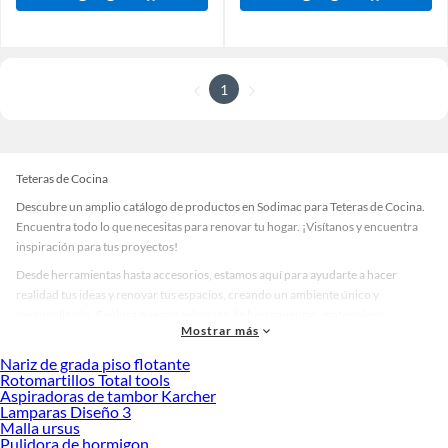
1
Teteras de Cocina
Descubre un amplio catálogo de productos en Sodimac para Teteras de Cocina.
Encuentra todo lo que necesitas para renovar tu hogar. ¡Visítanos y encuentra
inspiración para tus proyectos!
Desde herramientas hasta accesorios, estamos aquí para ayudarte a hacer
realidad tus ideas y renovar tus espacios, creando un ambiente único y
personalizado. Explora nuestra selección de herramientas, materiales y
Mostrar más
accesorios de calidad que te ayudarán a crear un espacio más tú.
Nariz de grada piso flotante
Desde remodelaciones hasta proyectos de decoración, estamos aquí para hacer
Rotomartillos Total tools
tus ideas realidad. ¡Visítanos y encuentra todo lo que tenemos para ofrecerte en
Aspiradoras de tambor Karcher
Teteras de Cocina!
Lamparas Diseño 3
Malla ursus
Explora la variedad de productos de Teteras de Cocina en Sodimac
Pulidora de hormigon