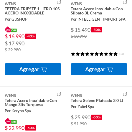
WENS
WENS
TETERA TRIESTE 1 LITRO 10S
Tetera Acero Inoxidable Con
ACERO INOXIDABLE
Silbato 3L Crema
Por GUSHOP
Por INTELLIGENT IMPORT SPA
$ 15.490
-50%
$ 16.990
$ 30.990
-43%
$ 17.990
$ 29.980
(11)
Agregar
Agregar
WENS
WENS
Tetera Acero Inoxidable Con
Tetera Selene Plateado 3.0 Lt
Mango 3lts Turquesa
Por Zafiel Spa
Por Keryon Spa
$ 25.990
-50%
$ 51.990
$ 22.990
-50%