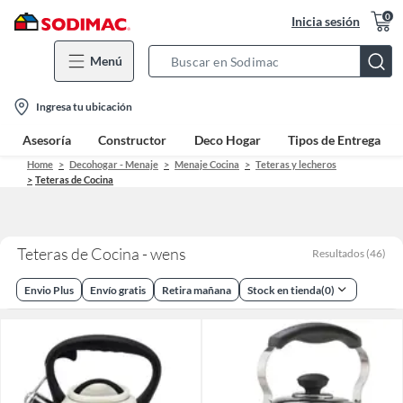
0
Inicia sesión
Menú
Search
Bar
location-
Ingresa tu ubicación
icon
Asesoría
Constructor
Deco Hogar
Tipos de Entrega
Home
Decohogar - Menaje
Menaje Cocina
Teteras y lecheros
Teteras de Cocina
Teteras de Cocina - wens
Resultados
(
46
)
Envio Plus
Envío gratis
Retira mañana
Stock en tienda
(
0
)