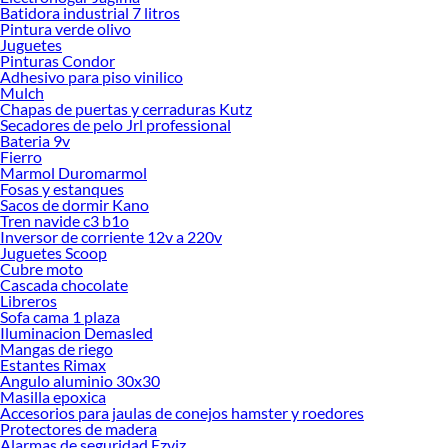
Encuentra todo lo necesario para tus proyectos de renovación y decoración.
Batidora industrial 7 litros
¡Visítanos y haz tus ideas realidad!
Pintura verde olivo
Juguetes
Pinturas Condor
Adhesivo para piso vinilico
Mulch
Chapas de puertas y cerraduras Kutz
Secadores de pelo Jrl professional
Bateria 9v
Fierro
Marmol Duromarmol
Fosas y estanques
Sacos de dormir Kano
Tren navide c3 b1o
Inversor de corriente 12v a 220v
Juguetes Scoop
Cubre moto
Cascada chocolate
Libreros
Sofa cama 1 plaza
Iluminacion Demasled
Mangas de riego
Estantes Rimax
Angulo aluminio 30x30
Masilla epoxica
Accesorios para jaulas de conejos hamster y roedores
Protectores de madera
Alarmas de seguridad Ezviz