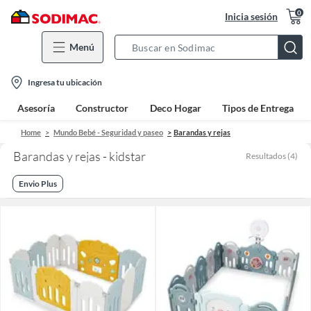
0
Inicia sesión
Menú
Search
Bar
location-
Ingresa tu ubicación
icon
Asesoría
Constructor
Deco Hogar
Tipos de Entrega
Home
Mundo Bebé - Seguridad y paseo
Barandas y rejas
Barandas y rejas - kidstar
Resultados
(
4
)
Envio Plus