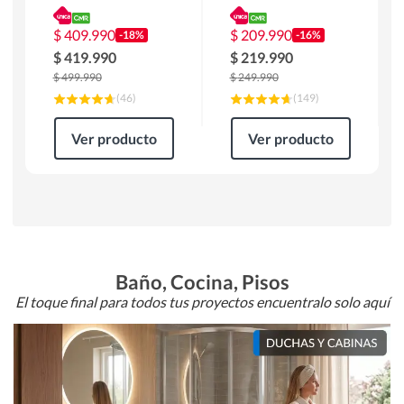
180 x 90 x 76 cm
Atlanta 91x101x94
Café
cm Negro
$
409.990
$
209.990
-18%
-16%
$
419.990
$
219.990
$
499.990
$
249.990
(
46
)
(
149
)
Ver producto
Ver producto
Baño, Cocina, Pisos
El toque final para todos tus proyectos encuentralo solo aquí