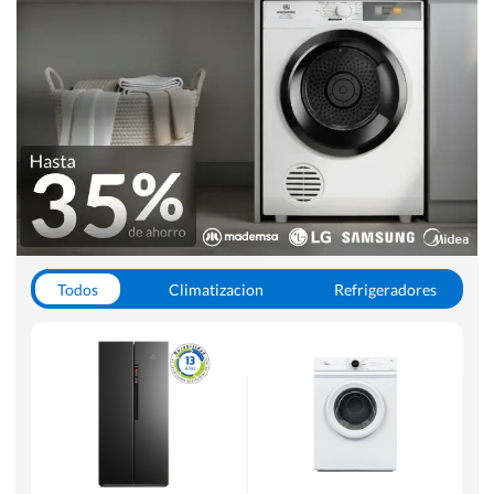
Todos
Climatizacion
Refrigeradores
Lavado y Secado
Cocinas
Aspiradoras
Hornos y Microondas
Otros