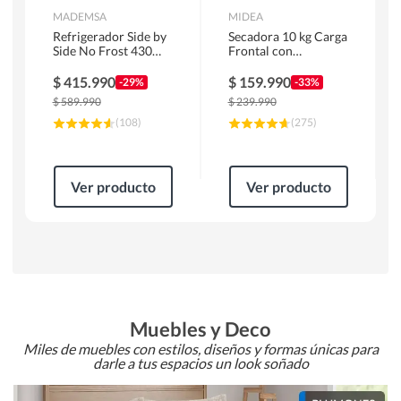
MADEMSA
MIDEA
Refrigerador Side by
Secadora 10 kg Carga
Side No Frost 430
Frontal con
Litros Negro
Evacuación Blanco
MAS430B
MD100A100/W2
$
415.990
$
159.990
-29%
-33%
$
589.990
$
239.990
(
108
)
(
275
)
Ver producto
Ver producto
Muebles y Deco
Miles de muebles con estilos, diseños y formas únicas para
darle a tus espacios un look soñado