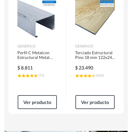
Herramientas Manuales
Sierras Circulares
GENERICO
GENERICO
Perfil C Metalcon
Terciado Estructural
Estructural Metal
Pino 18 mm 122x244
62x20x0.85 mm 6 m
cm
$
8.811
$
23.490
(
93
)
(
868
)
Ver producto
Ver producto