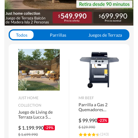
Todos
Parrillas
Juegos de Terraza
Toldos
JUST HOME
MR BEEF
Parrilla a Gas 2
COLLECTION
Quemadores
Juego de Living de
Bandejas Laterales
Terraza Lucca 5
$
99.990
-23%
Personas Natural
$
1.199.990
$
129.990
-29%
(
243
)
$
1.699.990