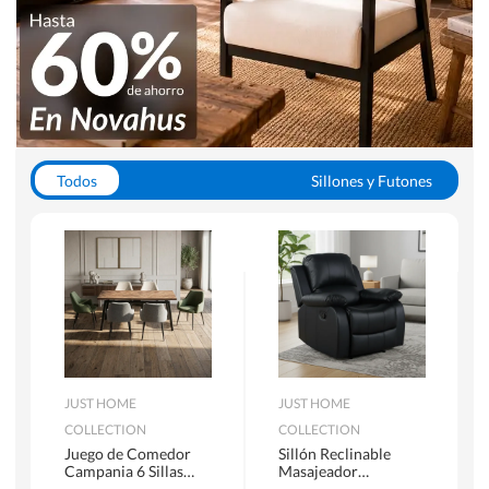
Todos
Sillones y Futones
Juegos de Comedor
Lamparas
Closets
Escritorios y Sillas PC
Racks y Muebles TV
Alfombras
JUST HOME
JUST HOME
COLLECTION
COLLECTION
Juego de Comedor
Sillón Reclinable
Campania 6 Sillas
Masajeador
Mesa Rectangular
Calentador 1 cuerpo