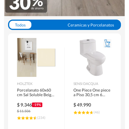
Todos
Ceramicas y Porcelanatos
Calefont y Termos
Pisos Vinilicos
WC y Sanitarios
Pisos Flotantes y Laminados
Pinturas
Duchas y Mamparas
HOLZTEK
SENSI DACQUA
Porcelanato 60x60
One Piece One piece
cm Sal Soluble Beige
a Piso 30,5 cm 6
1.44 m2
Litros Riva Blanco
$
9.346
$
49.990
-19%
$
11.506
(
46
)
(
234
)