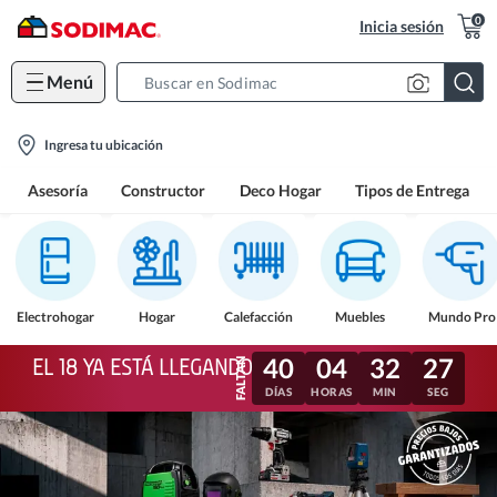
0
Inicia sesión
Menú
Search
Bar
location-
Ingresa tu ubicación
icon
Asesoría
Constructor
Deco Hogar
Tipos de Entrega
Electrohogar
Hogar
Calefacción
Muebles
Mundo Pro
40
04
32
24
EL 18 YA ESTÁ LLEGANDO
DÍAS
HORAS
MIN
SEG