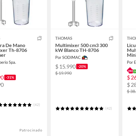
S
THOMAS
THO
ora De Mano
Multimixer 500 cm3 300
Lic
ixer Th-8706
kW Blanco TH-8706
Mul
mer
Min
Por SODIMAC
perio Spa.
Por E
$ 15.990
-20%
$ 19.990
90
$ 2
-31%
90
$ 2
$ 38
(42)
(42)
Patrocinado