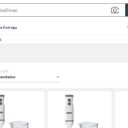
Search
Bar
de Entrega
er
r por
:
endados