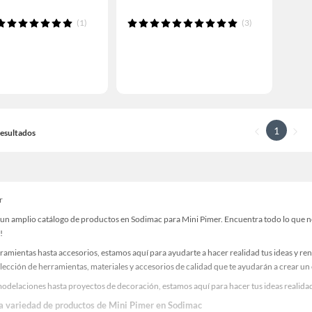
(1)
(3)
1
 Resultados
r
un amplio catálogo de productos en Sodimac para Mini Pimer. Encuentra todo lo que nec
!
ramientas hasta accesorios, estamos aquí para ayudarte a hacer realidad tus ideas y re
lección de herramientas, materiales y accesorios de calidad que te ayudarán a crear un
odelaciones hasta proyectos de decoración, estamos aquí para hacer tus ideas realidad
la variedad de productos de Mini Pimer en Sodimac