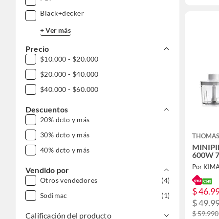
Black+decker
+ Ver más
Precio
$10.000 - $20.000
$20.000 - $40.000
$40.000 - $60.000
Descuentos
20% dcto y más
30% dcto y más
THOMA
MINIPI
40% dcto y más
600W 7
Por KIM
Vendido por
Otros vendedores
(4)
$ 46.9
Sodimac
(1)
$ 49.9
$ 59.990
Calificación del producto