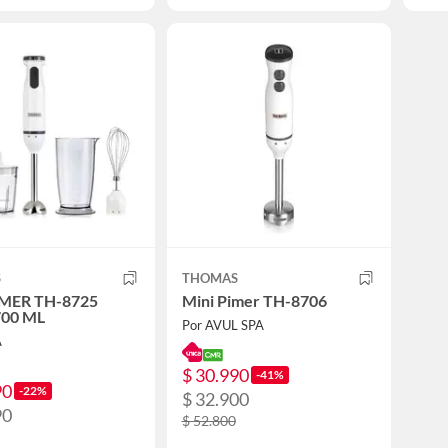
S
THOMAS
MER TH-8725
Mini Pimer TH-8706
00 ML
Por AVUL SPA
A
$ 30.990
-41%
90
-22%
$ 32.900
90
$ 52.800