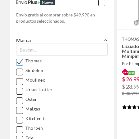
Nuevo
Envío gratis al comprar sobre $49.990 en
productos seleccionados.
THOMA
Marca
Licuad
Multim
Minipi
Thomas
Por El Im
Sindelen
$ 26.9
Moulinex
$ 28.9
Ursus trotter
$ 38.990
Oster
Maigas
Kitchen it
Thorben
Fdv