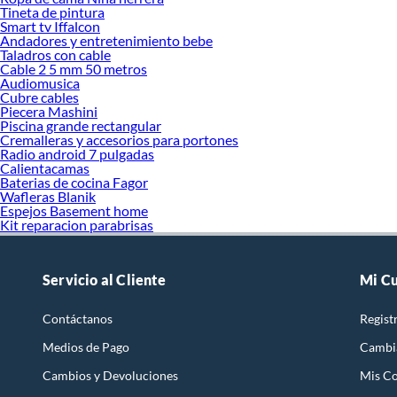
Tineta de pintura
Smart tv Iffalcon
Andadores y entretenimiento bebe
Taladros con cable
Cable 2 5 mm 50 metros
Audiomusica
Cubre cables
Piecera Mashini
Piscina grande rectangular
Cremalleras y accesorios para portones
Radio android 7 pulgadas
Calientacamas
Baterias de cocina Fagor
Wafleras Blanik
Espejos Basement home
Kit reparacion parabrisas
Servicio al Cliente
Mi C
Contáctanos
Regist
Medios de Pago
Cambi
Cambios y Devoluciones
Mis C