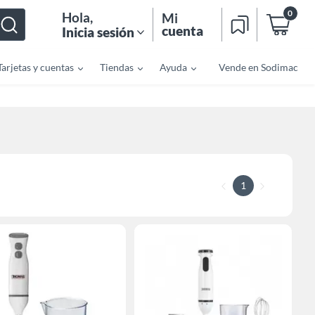
0
Hola
,
Mi
cuenta
Inicia sesión
Tarjetas y cuentas
Tiendas
Ayuda
Vende en Sodimac
1