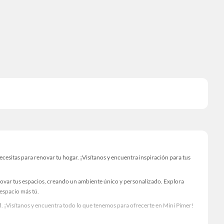
esitas para renovar tu hogar. ¡Visítanos y encuentra inspiración para tus
novar tus espacios, creando un ambiente único y personalizado. Explora
 espacio más tú.
. ¡Visítanos y encuentra todo lo que tenemos para ofrecerte en Mini Pimer!