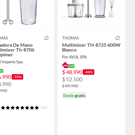
MAS
THOMAS
uadora De Mano
Multimixer TH-8725 600W
timixer Th-8706
Blanco
ipimer
Por AVUL SPA
l Imperio Spa.
$ 48.990
-46%
6.990
-31%
$ 52.500
8.990
$ 89.900
.990
Envío
gratis
(42)