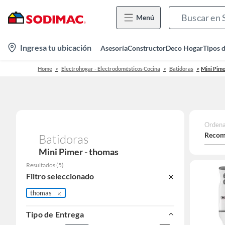
Menú
location-
Ingresa tu ubicación
Asesoría
Constructor
Deco Hogar
Tipos 
icon
Home
Electrohogar - Electrodomésticos Cocina
Batidoras
Mini Pim
Ordena
Recom
Batidoras
Mini Pimer - thomas
Resultados
(
5
)
Filtro seleccionado
thomas
Tipo de Entrega