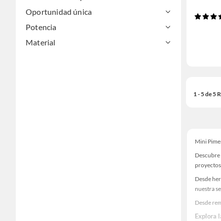
Oportunidad única
Potencia
Material
1 - 5 de 5
Mini Pime
Descubre 
proyectos
Desde her
nuestra se
Desde rem
Explora 