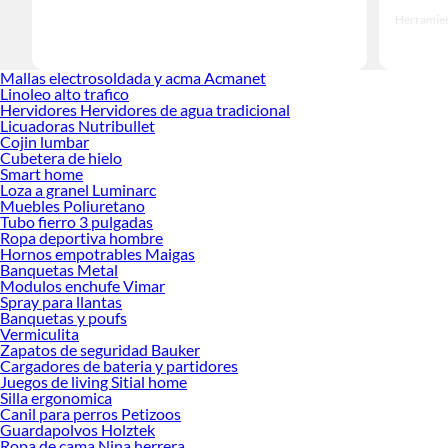
Herramient
Encuentra
ideas real
Mallas electrosoldada y acma Acmanet
Linoleo alto trafico
Hervidores Hervidores de agua tradicional
Licuadoras Nutribullet
Cojin lumbar
Cubetera de hielo
Smart home
Loza a granel Luminarc
Muebles Poliuretano
Tubo fierro 3 pulgadas
Ropa deportiva hombre
Hornos empotrables Maigas
Banquetas Metal
Modulos enchufe Vimar
Spray para llantas
Banquetas y poufs
Vermiculita
Zapatos de seguridad Bauker
Cargadores de bateria y partidores
Juegos de living Sitial home
Silla ergonomica
Canil para perros Petizoos
Guardapolvos Holztek
Ropa de cama Nina herrera