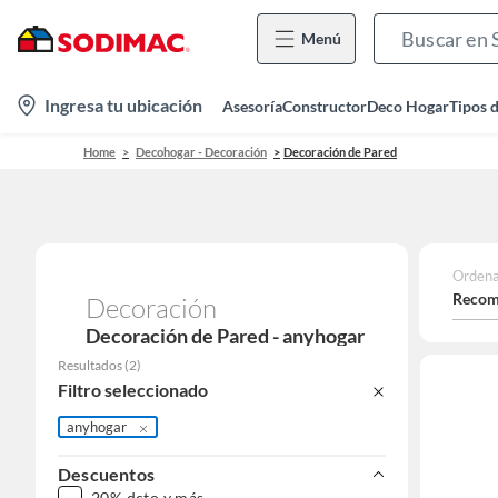
Menú
location-
Ingresa tu ubicación
Asesoría
Constructor
Deco Hogar
Tipos 
icon
Home
Decohogar - Decoración
Decoración de Pared
Ordena
Recom
Decoración
Decoración de Pared - anyhogar
Resultados
(
2
)
Filtro seleccionado
anyhogar
Descuentos
20% dcto y más