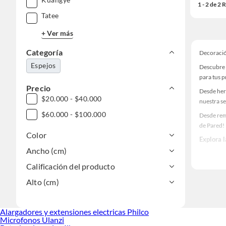
1 - 2 de 2
Tatee
+ Ver más
Categoría
Decoració
Espejos
Descubre 
para tus 
Precio
Desde her
$20.000 - $40.000
nuestra se
$60.000 - $100.000
Desde rem
de Pared!
Color
Explora 
Ancho (cm)
Herramient
Calificación del producto
Encuentra
haz tus id
Alto (cm)
Alargadores y extensiones electricas Philco
Microfonos Ulanzi