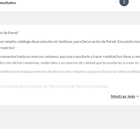
1
 Resultados
n de Pared
un amplio catálogo de productos en Sodimac para Decoración de Pared. Encuentra todo 
proyectos!
ramientas hasta accesorios, estamos aquí para ayudarte a hacer realidad tus ideas y re
lección de herramientas, materiales y accesorios de calidad que te ayudarán a crear un
odelaciones hasta proyectos de decoración, estamos aquí para hacer tus ideas realidad
la variedad de productos de Decoración de Pared en Sodimac
as, materiales y accesorios de calidad para tus proyectos y renovación de espacios. ¡
Mostrar más
 una amplia variedad de productos de Decoración de Pared en Sodimac. Encuentra todo 
eas realidad!