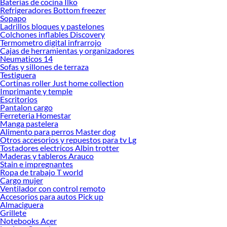
Baterias de cocina Ilko
Refrigeradores Bottom freezer
Sopapo
Ladrillos bloques y pastelones
Colchones inflables Discovery
Termometro digital infrarrojo
Cajas de herramientas y organizadores
Neumaticos 14
Sofas y sillones de terraza
Testiguera
Cortinas roller Just home collection
Imprimante y temple
Escritorios
Pantalon cargo
Ferreteria Homestar
Manga pastelera
Alimento para perros Master dog
Otros accesorios y repuestos para tv Lg
Tostadores electricos Albin trotter
Maderas y tableros Arauco
Stain e impregnantes
Ropa de trabajo T world
Cargo mujer
Ventilador con control remoto
Accesorios para autos Pick up
Almaciguera
Grillete
Notebooks Acer