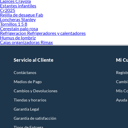
Lapices Crayola
Estantes infantiles
Cr2025
Rejilla de desague Fab
Loncheras Stanley
Tornillos 1 5 8
Cerestain palo rosa
Refrigeracion Refrigeradores y calentadores
Humus de lombriz
Cajas organizadoras Rimax
Servicio al Cliente
Mi C
Contáctanos
Regist
Medios de Pago
Cambi
Cambios y Devoluciones
Mis C
Tiendas y horarios
Ayuda
Garantía Legal
Garantía de satisfacción
Tipos de Entrega