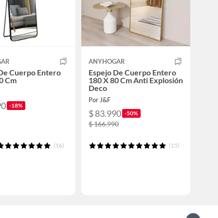
GAR
ANYHOGAR
 De Cuerpo Entero
Espejo De Cuerpo Entero
50 Cm
180 X 80 Cm Anti Explosión
Deco
Por J&F
90
-18%
$ 83.990
-50%
$ 166.990
(16)
(15)