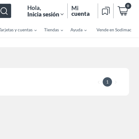
0
Hola
,
Mi
cuenta
Inicia sesión
Tarjetas y cuentas
Tiendas
Ayuda
Vende en Sodimac
1