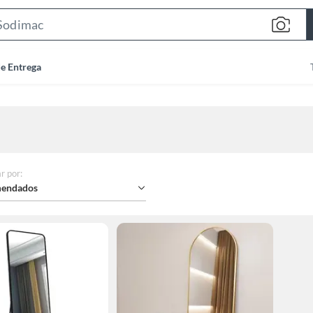
Search
Bar
de Entrega
r por
:
endados