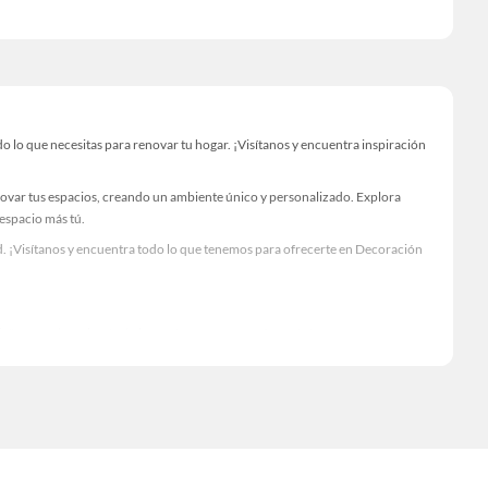
lo que necesitas para renovar tu hogar. ¡Visítanos y encuentra inspiración
novar tus espacios, creando un ambiente único y personalizado. Explora
 espacio más tú.
. ¡Visítanos y encuentra todo lo que tenemos para ofrecerte en Decoración
Visítanos y descubre todo lo que tenemos para ofrecerte!
lo necesario para tus proyectos de renovación y decoración. ¡Visítanos y