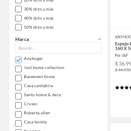
30% dcto y más
40% dcto y más
50% dcto y más
ANYHO
Marca
Espejo
160 X 
Por J&F
Anyhogar
$ 36.9
Just home collection
$ 44.990
Basement home
Casa cantabria
Santu home & deco
Crusec
Roberta allen
Casa bonita
Kuangye