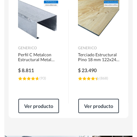
Herramientas Manuales
Sierras Circulares
GENERICO
GENERICO
Perfil C Metalcon
Terciado Estructural
Estructural Metal
Pino 18 mm 122x244
62x20x0.85 mm 6 m
cm
$
8.811
$
23.490
(
93
)
(
868
)
Ver producto
Ver producto