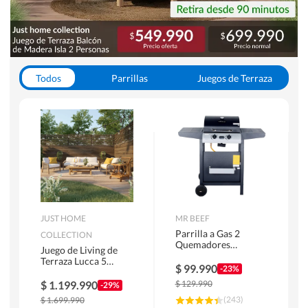
Todos
Parrillas
Juegos de Terraza
Toldos
JUST HOME
MR BEEF
Parrilla a Gas 2
COLLECTION
Quemadores
Juego de Living de
Bandejas Laterales
Terraza Lucca 5
$
99.990
-23%
Personas Natural
$
1.199.990
$
129.990
-29%
(
243
)
$
1.699.990