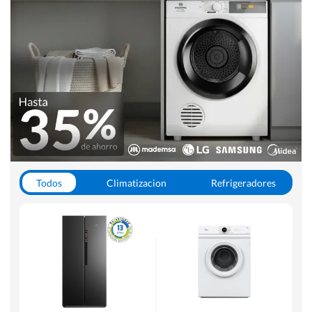
Todos
Climatizacion
Refrigeradores
Lavado y Secado
Cocinas
Aspiradoras
Hornos y Microondas
Otros