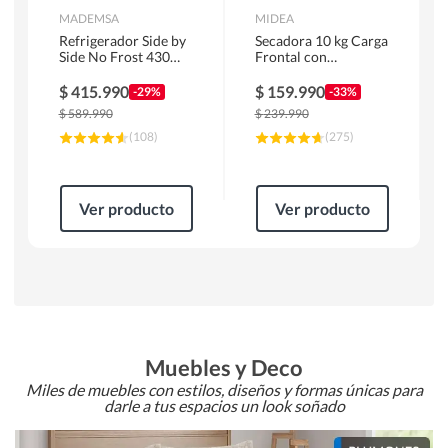
MADEMSA
MIDEA
Refrigerador Side by
Secadora 10 kg Carga
Side No Frost 430
Frontal con
Litros Negro
Evacuación Blanco
MAS430B
MD100A100/W2
$
415.990
$
159.990
-29%
-33%
$
589.990
$
239.990
(
108
)
(
275
)
Ver producto
Ver producto
Muebles y Deco
Miles de muebles con estilos, diseños y formas únicas para
darle a tus espacios un look soñado