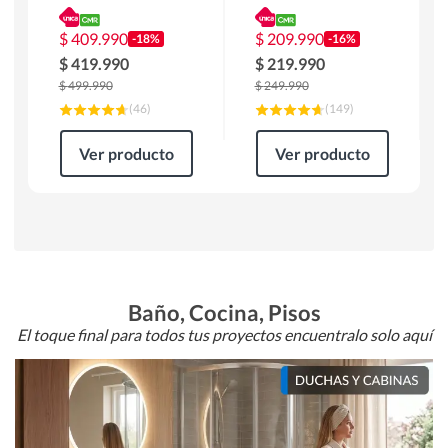
180 x 90 x 76 cm
Atlanta 91x101x94
Café
cm Negro
$
409.990
$
209.990
-18%
-16%
$
419.990
$
219.990
$
499.990
$
249.990
(
46
)
(
149
)
Ver producto
Ver producto
Baño, Cocina, Pisos
El toque final para todos tus proyectos encuentralo solo aquí