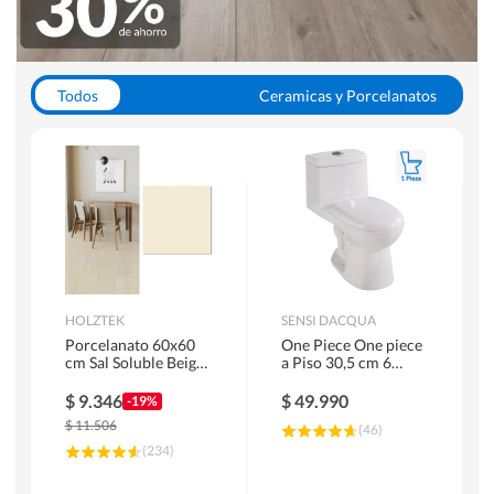
Todos
Ceramicas y Porcelanatos
Calefont y Termos
Pisos Vinilicos
WC y Sanitarios
Pisos Flotantes y Laminados
Pinturas
Duchas y Mamparas
HOLZTEK
SENSI DACQUA
Porcelanato 60x60
One Piece One piece
cm Sal Soluble Beige
a Piso 30,5 cm 6
1.44 m2
Litros Riva Blanco
$
9.346
$
49.990
-19%
$
11.506
(
46
)
(
234
)