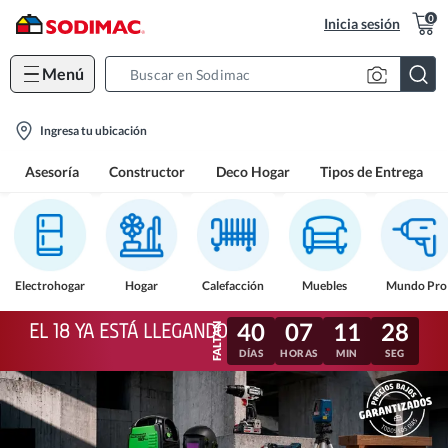
0
Inicia sesión
Menú
Search
Bar
location-
Ingresa tu ubicación
icon
Asesoría
Constructor
Deco Hogar
Tipos de Entrega
Electrohogar
Hogar
Calefacción
Muebles
Mundo Pro
40
07
11
25
EL 18 YA ESTÁ LLEGANDO
DÍAS
HORAS
MIN
SEG