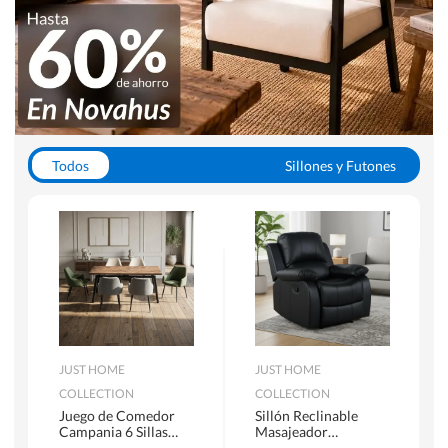
Todos
Sillones y Futones
Juegos de Comedor
Lamparas
Closets
Escritorios y Sillas PC
Racks y Muebles TV
Alfombras
JUST HOME
JUST HOME
COLLECTION
COLLECTION
Juego de Comedor
Sillón Reclinable
Campania 6 Sillas
Masajeador
Mesa Rectangular
Calentador 1 cuerpo