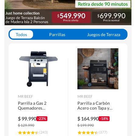
Todos
Parrillas
Juegos de Terraza
Toldos
MR BEEF
MR BEEF
Parrilla a Gas 2
Parrilla a Carbón
Quemadores
Acero con Tapa y
Bandejas Laterales
Bandejas Laterales +
Termómetro
$
99.990
$
164.990
-23%
-18%
$
129.990
$
199.990
(
243
)
(
377
)