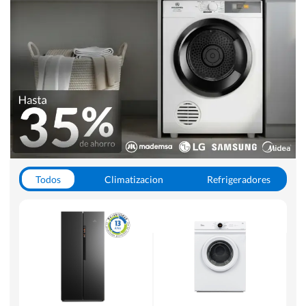
Todos
Climatizacion
Refrigeradores
Lavado y Secado
Cocinas
Aspiradoras
Hornos y Microondas
Otros