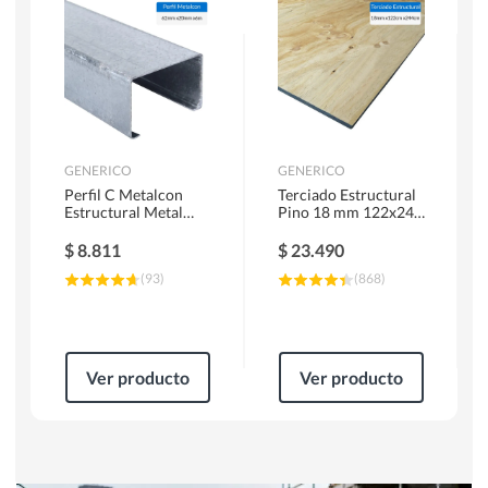
Herramientas Manuales
Sierras Circulares
GENERICO
GENERICO
Perfil C Metalcon
Terciado Estructural
Estructural Metal
Pino 18 mm 122x244
62x20x0.85 mm 6 m
cm
$
8.811
$
23.490
(
93
)
(
868
)
Ver producto
Ver producto