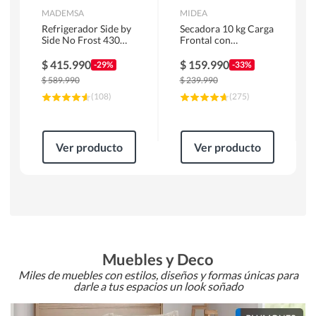
MADEMSA
MIDEA
Refrigerador Side by
Secadora 10 kg Carga
Side No Frost 430
Frontal con
Litros Negro
Evacuación Blanco
MAS430B
MD100A100/W2
$
415.990
$
159.990
-29%
-33%
$
589.990
$
239.990
(
108
)
(
275
)
Ver producto
Ver producto
Muebles y Deco
Miles de muebles con estilos, diseños y formas únicas para
darle a tus espacios un look soñado