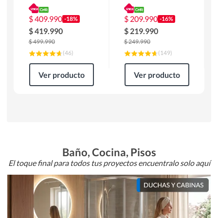
180 x 90 x 76 cm
Atlanta 91x101x94
Café
cm Negro
$
409.990
$
209.990
-18%
-16%
$
419.990
$
219.990
$
499.990
$
249.990
(
46
)
(
149
)
Ver producto
Ver producto
Baño, Cocina, Pisos
El toque final para todos tus proyectos encuentralo solo aquí