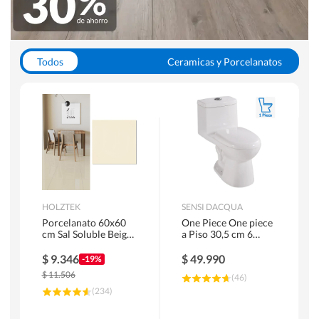
Todos
Ceramicas y Porcelanatos
Calefont y Termos
Pisos Vinilicos
WC y Sanitarios
Pisos Flotantes y Laminados
Pinturas
Duchas y Mamparas
HOLZTEK
SENSI DACQUA
Porcelanato 60x60
One Piece One piece
cm Sal Soluble Beige
a Piso 30,5 cm 6
1.44 m2
Litros Riva Blanco
$
9.346
$
49.990
-19%
$
11.506
(
46
)
(
234
)