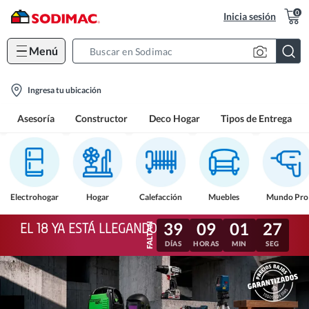
0
Inicia sesión
Menú
Search
Bar
location-
Ingresa tu ubicación
icon
Asesoría
Constructor
Deco Hogar
Tipos de Entrega
Electrohogar
Hogar
Calefacción
Muebles
Mundo Pro
39
09
01
24
EL 18 YA ESTÁ LLEGANDO
DÍAS
HORAS
MIN
SEG