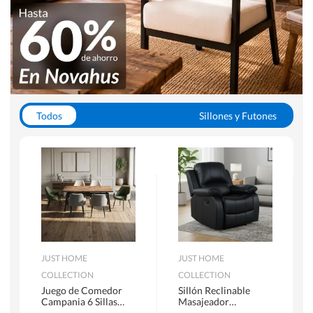
Todos
Sillones y Futones
Juegos de Comedor
Lamparas
Closets
Escritorios y Sillas PC
Racks y Muebles TV
Alfombras
JUST HOME
JUST HOME
COLLECTION
COLLECTION
Juego de Comedor
Sillón Reclinable
Campania 6 Sillas
Masajeador
Mesa Rectangular
Calentador 1 cuerpo