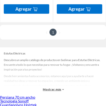
Agregar
Agregar
1
Estufas Eléctricas
Descubre un amplio catálogo de productos en Sodimac para Estufas Eléctricas.
Encuentra todo lo que necesitas para renovar tu hogar. ¡Visítanos y encuentra
inspiración para tus proyectos!
Desde herramientas hasta accesorios, estamos aquí para ayudarte a hacer
realidad tus ideas y renovar tus espacios, creando un ambiente único y
personalizado. Explora nuestra selección de herramientas, materiales y
Mostrar más
accesorios de calidad que te ayudarán a crear un espacio más tú.
Persiana 70 cm ancho
Desde remodelaciones hasta proyectos de decoración, estamos aquí para hacer
Tecnologia Sonoff
tus ideas realidad. ¡Visítanos y encuentra todo lo que tenemos para ofrecerte en
Guardapolvos Holztek