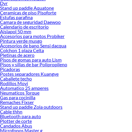
Estufas Eléctricas!
Dvr
Stand up paddle Aquatone
Explora la variedad de productos de Estufas Eléctricas en Sodimac
Ceramicas de piso Pisoforte
Estufas parafina
Herramientas, materiales y accesorios de calidad para tus proyectos y
Camara de seguridad Daewoo
renovación de espacios. ¡Visítanos y descubre todo lo que tenemos para
Calendario de escritorio
ofrecerte!
Aislapol 50 mm
Accesorios para motos Probiker
Encuentra una amplia variedad de productos de Estufas Eléctricas en Sodimac.
Pintura verde musgo
Encuentra todo lo necesario para tus proyectos de renovación y decoración.
Accesorios de bano Sensi dacqua
¡Visítanos y haz tus ideas realidad!
Colchon 1 plaza Celta
Pletinas de acero
Pisos de gomas para auto Lism
Pisos y sillas de bar Polipropileno
Picadoras
Postes separadores Kuangye
Caballete techo
Rodillos Movi
Automatico 25 amperes
Neumaticos Torque
Gas para cocinilla
Remaches Fixser
Stand up paddle Zola outdoors
Cable thhn
Bluetooth para auto
Plotter de corte
Candados Abus
Microfonos Master g