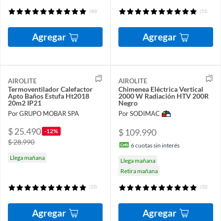
(60)
(51)
Agregar
Agregar
AIROLITE
AIROLITE
Termoventilador Calefactor
Chimenea Eléctrica Vertical
Apto Baños Estufa Ht2018
2000 W Radiación HTV 200R
20m2 IP21
Negro
Por GRUPO MOBAR SPA
Por SODIMAC
$ 25.490
$ 109.990
-12%
$ 28.990
6
cuotas sin interés
Llega mañana
Llega mañana
Retira mañana
(15)
(32)
Agregar
Agregar