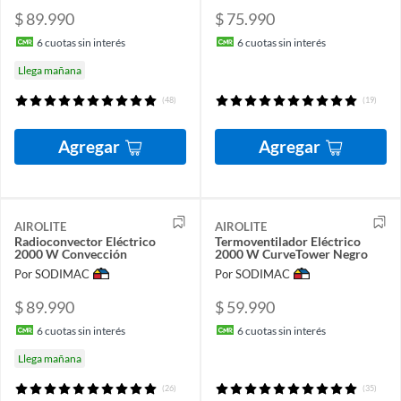
$ 89.990
$ 75.990
6
cuotas sin interés
6
cuotas sin interés
Llega mañana
(48)
(19)
Agregar
Agregar
AIROLITE
AIROLITE
Radioconvector Eléctrico
Termoventilador Eléctrico
2000 W Convección
2000 W CurveTower Negro
Por SODIMAC
Por SODIMAC
$ 89.990
$ 59.990
6
cuotas sin interés
6
cuotas sin interés
Llega mañana
(26)
(35)