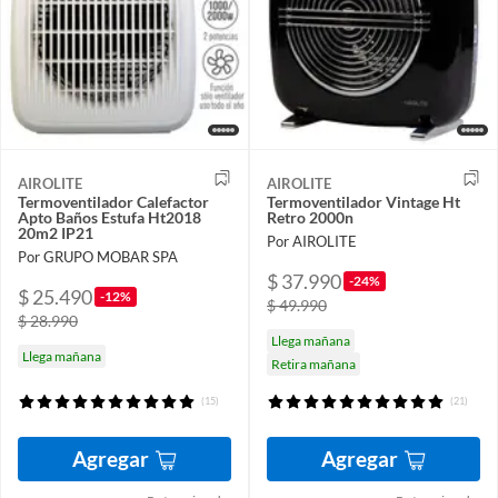
AIROLITE
AIROLITE
Termoventilador Calefactor
Termoventilador Vintage Ht
Apto Baños Estufa Ht2018
Retro 2000n
20m2 IP21
Por AIROLITE
Por GRUPO MOBAR SPA
$ 37.990
-24%
$ 25.490
-12%
$ 49.990
$ 28.990
Llega mañana
Llega mañana
Retira mañana
(15)
(21)
Agregar
Agregar