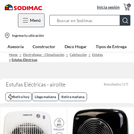
0
Inicia sesión
Menú
Search
Bar
location-
Ingresa tu ubicación
icon
Asesoría
Constructor
Deco Hogar
Tipos de Entrega
Home
Electrohogar - Climatización
Calefacción
Estufas
Estufas Eléctricas
Estufas Eléctricas - airolite
Resultados
(
17
)
Retira hoy
Llega mañana
Retira mañana