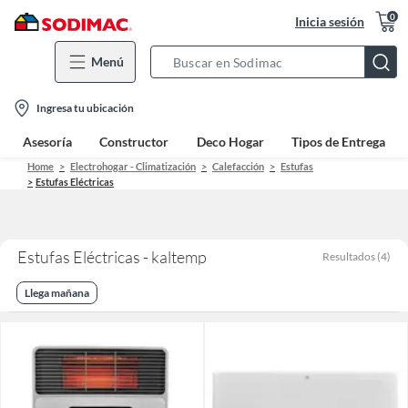
0
Inicia sesión
Menú
Search
Bar
location-
Ingresa tu ubicación
icon
Asesoría
Constructor
Deco Hogar
Tipos de Entrega
Home
Electrohogar - Climatización
Calefacción
Estufas
Estufas Eléctricas
Estufas Eléctricas - kaltemp
Resultados
(
4
)
Llega mañana