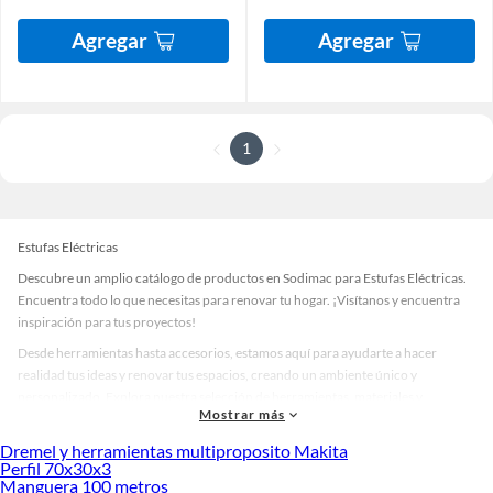
Agregar
Agregar
1
Estufas Eléctricas
Descubre un amplio catálogo de productos en Sodimac para Estufas Eléctricas.
Encuentra todo lo que necesitas para renovar tu hogar. ¡Visítanos y encuentra
inspiración para tus proyectos!
Desde herramientas hasta accesorios, estamos aquí para ayudarte a hacer
realidad tus ideas y renovar tus espacios, creando un ambiente único y
personalizado. Explora nuestra selección de herramientas, materiales y
Mostrar más
accesorios de calidad que te ayudarán a crear un espacio más tú.
Dremel y herramientas multiproposito Makita
Desde remodelaciones hasta proyectos de decoración, estamos aquí para hacer
Perfil 70x30x3
tus ideas realidad. ¡Visítanos y encuentra todo lo que tenemos para ofrecerte en
Manguera 100 metros