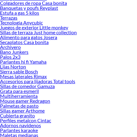
Estufas Eléctricas!
Colgadores de ropa Casa bonita
Banquetas y poufs Reyplast
Explora la variedad de productos de Estufas Eléctricas en Sodimac
Estufa a gas 5 kilos
Terrazas
Herramientas, materiales y accesorios de calidad para tus proyectos y
Tecnologia Anycubic
renovación de espacios. ¡Visítanos y descubre todo lo que tenemos para
Juegos de exterior Little monkey
ofrecerte!
Sillas de terraza Just home collection
Alimento para gatos Josera
Encuentra una amplia variedad de productos de Estufas Eléctricas en Sodimac.
Secaplatos Casa bonita
Encuentra todo lo necesario para tus proyectos de renovación y decoración.
Archivero
¡Visítanos y haz tus ideas realidad!
Bano Junkers
Palos 2x3
Parlantes hi fi Yamaha
Lijas Norton
Sierra sable Bosch
Mesas laterales Rimax
Accesorios para lijadoras Total tools
Sillas de comedor Gamuza
Grata para esmeril
Multiherramienta
Mouse gamer Redragon
Palmetas de pasto
Sillas gamer Arthome
Cubierta granito
Perfiles metalcon Cintac
Adornos navidenos
Parlantes karaoke
Maletas medianas