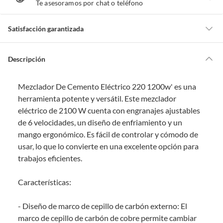
T
Te asesoramos por chat o teléfono
e
a
y
u
d
Satisfacción garantizada
a
m
o
s
Por ley, tienes hasta
10 días para devolver un producto
si te arrepientes
?
de la compra.
Descripción
Debe estar en perfecto estado, con todas sus etiquetas, sellos intactos y
sin uso, tal como te lo entregamos. Ten en cuenta que lo debes haber
Mezclador De Cemento Eléctrico 220 1200w' es una
comprado por internet y que hay ciertas categorías que no tienen este
derecho:
herramienta potente y versátil. Este mezclador
eléctrico de 2100 W cuenta con engranajes ajustables
Productos que, por su naturaleza, no puedan ser devueltos,
de 6 velocidades, un diseño de enfriamiento y un
puedan deteriorarse o caducar con rapidez.
mango ergonómico. Es fácil de controlar y cómodo de
Confeccionados a la medida.
usar, lo que lo convierte en una excelente opción para
De uso personal.
trabajos eficientes.
En sodimac.cl te damos
30 días desde que recibes el producto
. Debe
estar en perfecto estado, con todas sus etiquetas y sin uso, tal como te lo
Características:
entregamos.
Productos digitales que se entregan a través de una descarga
- Diseño de marco de cepillo de carbón externo: El
electrónica, por ejemplo, cupones de experiencia o programas
marco de cepillo de carbón de cobre permite cambiar
para el computador.