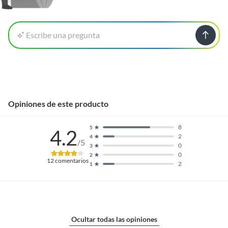
Garantía
3 meses
Escribe una pregunta
Alto
24 cm
Ancho
21 cm
Opiniones de este producto
8
5
4.2
2
4
/5
0
3
0
2
12
comentarios
2
1
Ocultar todas las opiniones