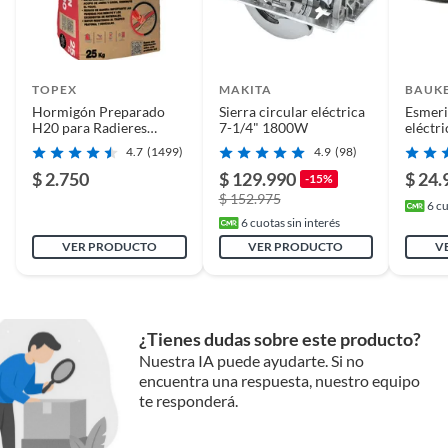
Alimentación
Eléctrica
TOPEX
MAKITA
BAUK
Uso de la herramienta
Profesional
Hormigón Preparado
Sierra circular eléctrica
Esmeri
H20 para Radieres
7-1/4" 1800W
eléctr
Sobrelosas Pilares 25 Kg
4.7
(1499)
4.9
(98)
Voltaje
220 V
$ 2.750
$ 129.990
$ 24.
-15%
$ 152.975
6
cu
Diámetro del tambor
21 cm
6
cuotas sin interés
VER PRODUCTO
VER PRODUCTO
V
Velocidad
600 RPM
¿Tienes dudas sobre este producto?
Largo
60 cm
Nuestra IA puede ayudarte. Si no
encuentra una respuesta, nuestro equipo
te responderá.
Potencia
2500 w