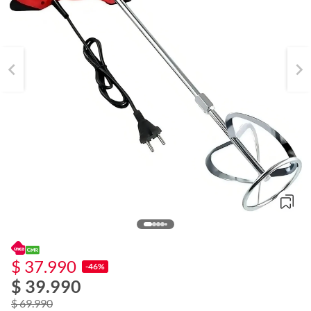
$ 37.990
-46%
$ 39.990
o
f
$ 69.990
n