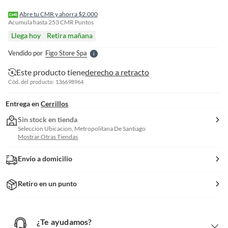
I
r
Abre tu CMR y ahorra $2.000
e
Acumula hasta
253
CMR Puntos
l
Llega hoy
Retira mañana
l
e
Vendido por
Figo Store Spa
S
Este producto tiene
derecho a retracto
Cód. del producto: 136698964
Entrega en
Cerrillos
Sin stock en tienda
Seleccion Ubicacion, Metropolitana De Santiago
Mostrar Otras Tiendas
Envío a domicilio
Retiro en un punto
¿Te ayudamos?
¿