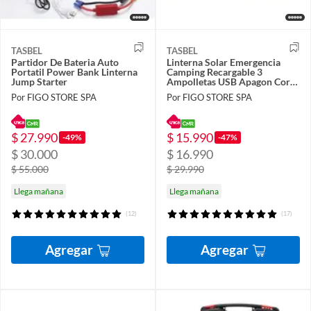
TASBEL
TASBEL
Partidor De Bateria Auto
Linterna Solar Emergencia
Portatil Power Bank Linterna
Camping Recargable 3
Jump Starter
Ampolletas USB Apagon Corte
Luz Kit
Por FIGO STORE SPA
Por FIGO STORE SPA
$ 27.990
$ 15.990
-49%
-47%
$ 30.000
$ 16.990
$ 55.000
$ 29.990
Llega mañana
Llega mañana
(12)
(17)
Agregar
Agregar