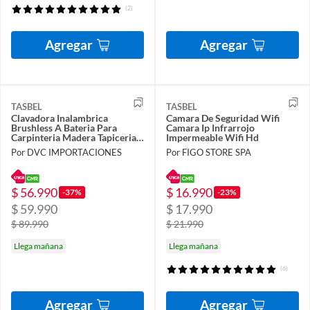
(2)
Agregar
Agregar
TASBEL
TASBEL
Clavadora Inalambrica
Camara De Seguridad Wifi
Brushless A Bateria Para
Camara Ip Infrarrojo
Carpinteria Madera Tapiceria
Impermeable Wifi Hd
Profesional
Por DVC IMPORTACIONES
Por FIGO STORE SPA
$ 56.990
$ 16.990
-37%
-23%
$ 59.990
$ 17.990
$ 89.990
$ 21.990
Llega mañana
Llega mañana
(6)
Agregar
Agregar