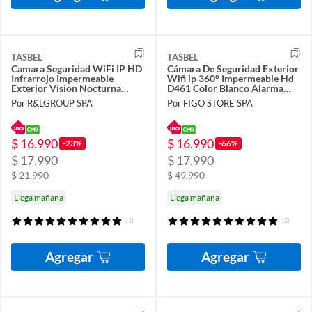
TASBEL
TASBEL
Camara Seguridad WiFi IP HD
Cámara De Seguridad Exterior
Infrarrojo Impermeable
Wifi ip 360° Impermeable Hd
Exterior Vision Nocturna
D461 Color Blanco Alarma
Vigilancia Hogar
Visión Nocturna
Por R&LGROUP SPA
Por FIGO STORE SPA
$ 16.990
$ 16.990
-23%
-66%
$ 17.990
$ 17.990
$ 21.990
$ 49.990
Llega mañana
Llega mañana
(1)
(2)
Agregar
Agregar