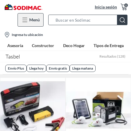
0
Inicia sesión
Menú
Search
Bar
location-
Ingresa tu ubicación
icon
Asesoría
Constructor
Deco Hogar
Tipos de Entrega
Tasbel
Resultados
(
128
)
Envio Plus
Llega hoy
Envío gratis
Llega mañana