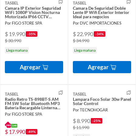
TASBEL
TASBEL
Camara IP Exterior Seguridad
Camara De Seguridad Doble
WiFi 1080P Vision Nocturna
Lente IP Wifi Exterior Interior
Motorizada IP66 CCTV
Ideal para negocios
YOOSEE
Por FIGO STORE SPA
Por DVC IMPORTACIONES
$ 19.990
$ 22.990
-35%
-34%
$ 30.990
$ 34.990
Llega mañana
Llega mañana
Agregar
Agregar
TASBEL
TASBEL
Radio Retro TS-898BT-S AM
Lampara Foco Solar 30w Panel
FM SW Solar Bluetooth MP3
Solar Control
Bateria Recargable Linterna
Por TECNOHOGAR
Portatil
Por FIGO STORE SPA
$ 8.990
-25%
$ 11.990
$ 17.990
-49%