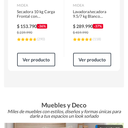
MIDEA
MIDEA
Secadora 10 kg Carga
Lavadora/secadora
Frontal con
9.5/7 kg Blanco
Evacuación Blanco
MLSF-095B/W
MD100A100/W2
$
153.790
$
289.990
-36%
-37%
$
239.990
$
459.990
(
290
)
(
118
)
Ver producto
Ver producto
Muebles y Deco
Miles de muebles con estilos, diseños y formas únicas para
darle a tus espacios un look soñado