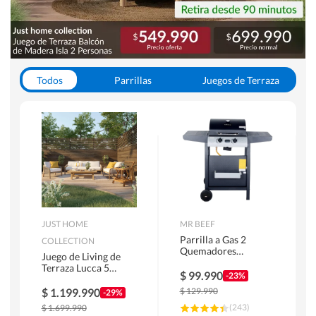
Todos
Parrillas
Juegos de Terraza
Toldos
JUST HOME
MR BEEF
Parrilla a Gas 2
COLLECTION
Quemadores
Juego de Living de
Bandejas Laterales
Terraza Lucca 5
$
99.990
-23%
Personas Natural
$
1.199.990
$
129.990
-29%
(
243
)
$
1.699.990