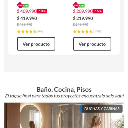
180 x 90 x 76 cm
Atlanta 91x101x94
Café
cm Negro
$
409.990
$
209.990
-18%
-16%
$
419.990
$
219.990
$
499.990
$
249.990
(
46
)
(
150
)
Ver producto
Ver producto
Baño, Cocina, Pisos
El toque final para todos tus proyectos encuentralo solo aquí