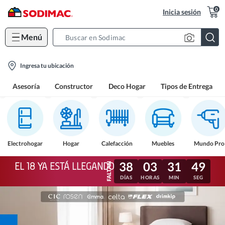
0
Inicia sesión
Menú
Search
Bar
location-
Ingresa tu ubicación
icon
Asesoría
Constructor
Deco Hogar
Tipos de Entrega
Electrohogar
Hogar
Calefacción
Muebles
Mundo Pro
38
03
31
46
EL 18 YA ESTÁ LLEGANDO
DÍAS
HORAS
MIN
SEG