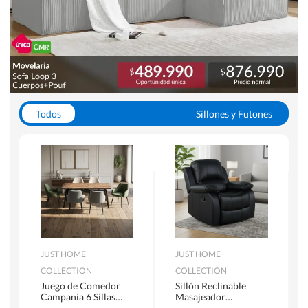
Todos
Sillones y Futones
Juegos de Comedor
Lamparas
Closets
Escritorios y Sillas PC
Racks y Muebles TV
Alfombras
JUST HOME
JUST HOME
COLLECTION
COLLECTION
Juego de Comedor
Sillón Reclinable
Campania 6 Sillas
Masajeador
Mesa Rectangular
Calentador 1 cuerpo