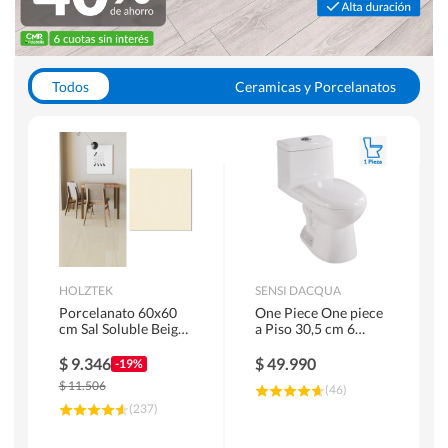
Todos
Ceramicas y Porcelanatos
Calefont y Termos
Pisos Vinilicos
WC y Sanitarios
Pisos Flotantes y Laminados
Pinturas
Duchas y Mamparas
HOLZTEK
SENSI DACQUA
Porcelanato 60x60
One Piece One piece
cm Sal Soluble Beige
a Piso 30,5 cm 6
1.44 m2
Litros Riva Blanco
$
9.346
$
49.990
-19%
$
11.506
(
46
)
(
237
)