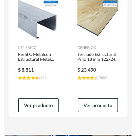
Herramientas Manuales
Sierras Circulares
GENERICO
GENERICO
Perfil C Metalcon
Terciado Estructural
Estructural Metal
Pino 18 mm 122x244
62x20x0.85 mm 6 m
cm
$
8.811
$
23.490
(
93
)
(
868
)
Ver producto
Ver producto