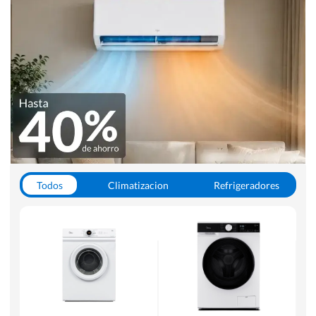
Todos
Climatizacion
Refrigeradores
Lavado y Secado
Cocinas
Aspiradoras
Hornos y Microondas
Otros