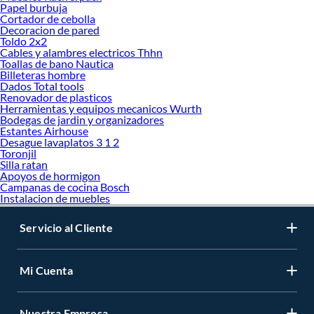
Papel burbuja
Cortador de cebolla
Decoracion de pared
Toldo 2x2
Cables y alambres electricos Thhn
Toallas de bano Nautica
Billeteras hombre
Dados Total tools
Renovador de plasticos
Herramientas y equipos mecanicos Wurth
Bodegas de jardin y organizadores
Estantes Airhouse
Desague lavaplatos 3 1 2
Toronjil
Silla ratan
Apoyos de hormigon
Campanas de cocina Bosch
Instalacion de muebles
Servicio al Cliente
Mi Cuenta
Nuestra Empresa