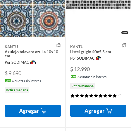
KANTU
KANTU
Azulejo talavera azul a 10x10
Listel grigio 40x5,5 cm
cm
Por SODIMAC
Por SODIMAC
$ 12.990
$ 9.690
6
cuotas sin interés
6
cuotas sin interés
Retira mañana
Retira mañana
(7)
Agregar
Agregar