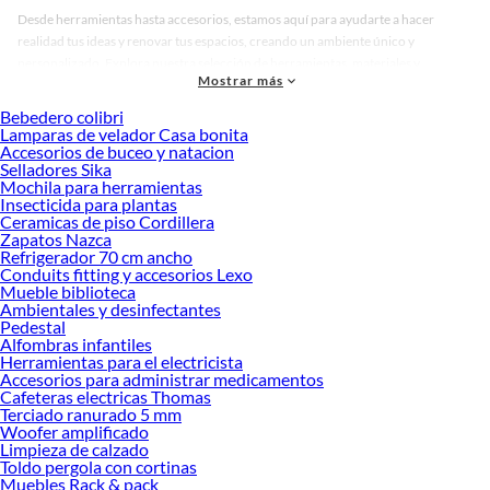
Desde herramientas hasta accesorios, estamos aquí para ayudarte a hacer
realidad tus ideas y renovar tus espacios, creando un ambiente único y
personalizado. Explora nuestra selección de herramientas, materiales y
Mostrar más
accesorios de calidad que te ayudarán a crear un espacio más tú.
Bebedero colibri
Desde remodelaciones hasta proyectos de decoración, estamos aquí para hacer
Lamparas de velador Casa bonita
tus ideas realidad. ¡Visítanos y encuentra todo lo que tenemos para ofrecerte en
Accesorios de buceo y natacion
Mosaicos!
Selladores Sika
Mochila para herramientas
Explora la variedad de productos de Mosaicos en Sodimac
Insecticida para plantas
Ceramicas de piso Cordillera
Herramientas, materiales y accesorios de calidad para tus proyectos y
Zapatos Nazca
renovación de espacios. ¡Visítanos y descubre todo lo que tenemos para
Refrigerador 70 cm ancho
ofrecerte!
Conduits fitting y accesorios Lexo
Mueble biblioteca
Encuentra una amplia variedad de productos de Mosaicos en Sodimac.
Ambientales y desinfectantes
Encuentra todo lo necesario para tus proyectos de renovación y decoración.
Pedestal
¡Visítanos y haz tus ideas realidad!
Alfombras infantiles
Herramientas para el electricista
Accesorios para administrar medicamentos
Cafeteras electricas Thomas
Terciado ranurado 5 mm
Woofer amplificado
Limpieza de calzado
Toldo pergola con cortinas
Muebles Rack & pack