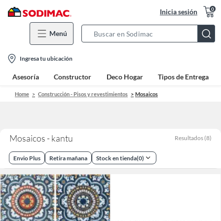
0
Inicia sesión
Menú
Search
Bar
location-
Ingresa tu ubicación
icon
Asesoría
Constructor
Deco Hogar
Tipos de Entrega
Home
Construcción - Pisos y revestimientos
Mosaicos
Mosaicos - kantu
Resultados
(
8
)
Envio Plus
Retira mañana
Stock en tienda
(
0
)