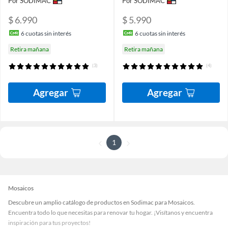
Por SODIMAC
Por SODIMAC
$ 6.990
$ 5.990
6
cuotas sin interés
6
cuotas sin interés
Retira mañana
Retira mañana
(3)
(4)
Agregar
Agregar
1
Mosaicos
Descubre un amplio catálogo de productos en Sodimac para Mosaicos.
Encuentra todo lo que necesitas para renovar tu hogar. ¡Visítanos y encuentra
inspiración para tus proyectos!