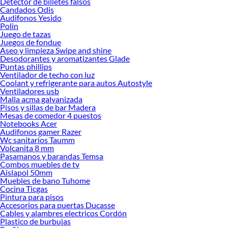
Detector de billetes falsos
Candados Odis
Encuentra una amplia variedad de productos de Teja Asfáltica en Sodimac.
Audifonos Yesido
Encuentra todo lo necesario para tus proyectos de renovación y decoración.
Polin
¡Visítanos y haz tus ideas realidad!
Juego de tazas
Juegos de fondue
Aseo y limpieza Swipe and shine
Desodorantes y aromatizantes Glade
Puntas phillips
Ventilador de techo con luz
Coolant y refrigerante para autos Autostyle
Ventiladores usb
Malla acma galvanizada
Pisos y sillas de bar Madera
Mesas de comedor 4 puestos
Notebooks Acer
Audifonos gamer Razer
Wc sanitarios Taumm
Volcanita 8 mm
Pasamanos y barandas Temsa
Combos muebles de tv
Aislapol 50mm
Muebles de bano Tuhome
Cocina Ticgas
Pintura para pisos
Accesorios para puertas Ducasse
Cables y alambres electricos Cordón
Plastico de burbujas