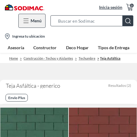
0
Inicia sesión
Menú
Search
Bar
location-
Ingresa tu ubicación
icon
Asesoría
Constructor
Deco Hogar
Tipos de Entrega
Home
Construcción - Techos y Aislantes
Techumbre
Teja Asfáltica
Teja Asfáltica - generico
Resultados
(
2
)
Envio Plus