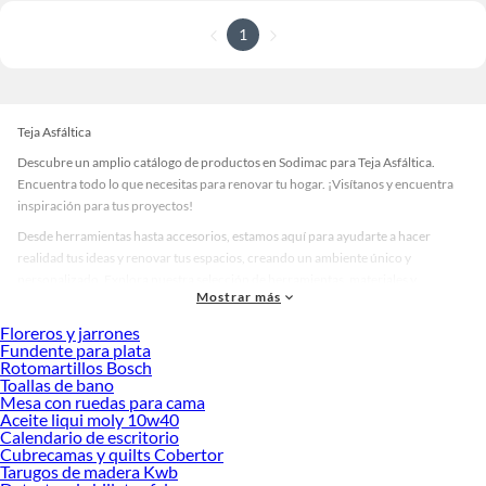
1
Teja Asfáltica
Descubre un amplio catálogo de productos en Sodimac para Teja Asfáltica.
Encuentra todo lo que necesitas para renovar tu hogar. ¡Visítanos y encuentra
inspiración para tus proyectos!
Desde herramientas hasta accesorios, estamos aquí para ayudarte a hacer
realidad tus ideas y renovar tus espacios, creando un ambiente único y
personalizado. Explora nuestra selección de herramientas, materiales y
Mostrar más
accesorios de calidad que te ayudarán a crear un espacio más tú.
Floreros y jarrones
Desde remodelaciones hasta proyectos de decoración, estamos aquí para hacer
Fundente para plata
tus ideas realidad. ¡Visítanos y encuentra todo lo que tenemos para ofrecerte en
Rotomartillos Bosch
Teja Asfáltica!
Toallas de bano
Mesa con ruedas para cama
Explora la variedad de productos de Teja Asfáltica en Sodimac
Aceite liqui moly 10w40
Calendario de escritorio
Herramientas, materiales y accesorios de calidad para tus proyectos y
Cubrecamas y quilts Cobertor
renovación de espacios. ¡Visítanos y descubre todo lo que tenemos para
Tarugos de madera Kwb
ofrecerte!