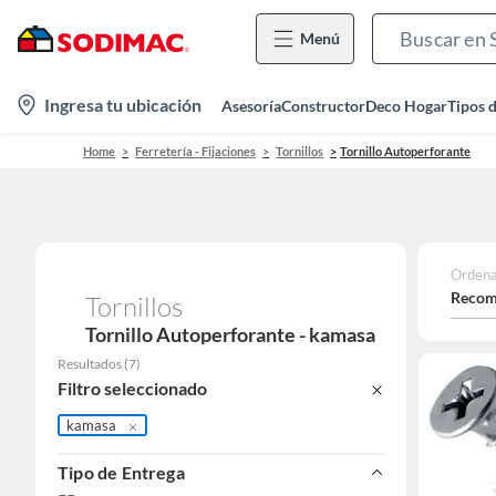
Menú
location-
Ingresa tu ubicación
Asesoría
Constructor
Deco Hogar
Tipos 
icon
Home
Ferretería - Fijaciones
Tornillos
Tornillo Autoperforante
Ordena
Recom
Tornillos
Tornillo Autoperforante - kamasa
Resultados
(
7
)
Filtro seleccionado
kamasa
Tipo de Entrega