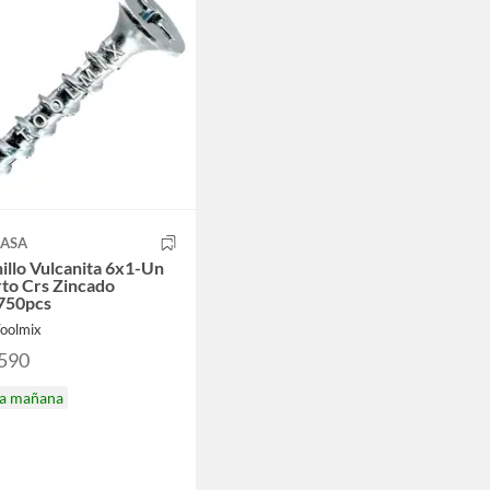
ASA
illo Vulcanita 6x1-Un
to Crs Zincado
750pcs
Toolmix
.590
ga mañana