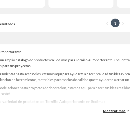
1
 Resultados
Autoperforante
un amplio catálogo de productos en Sodimac para Tornillo Autoperforante. Encuentra t
n para tus proyectos!
ramientas hasta accesorios, estamos aquí para ayudarte a hacer realidad tus ideas y re
lección de herramientas, materiales y accesorios de calidad que te ayudarán a crear un
delaciones hasta proyectos de decoración, estamos aquí para hacer tus ideas realidad.
rante!
la variedad de productos de Tornillo Autoperforante en Sodimac
as, materiales y accesorios de calidad para tus proyectos y renovación de espacios. ¡
Mostrar más
 una amplia variedad de productos de Tornillo Autoperforante en Sodimac. Encuentra t
ideas realidad!