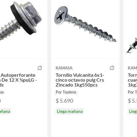
A
KAMASA
KAM
o Autoperforante
Tornillo Vulcanita 6x1-
Torn
la De 12 X ¾puLG -
cinco octavos pulg Crs
cuar
ds
Zincado 1kg550pcs
1kg
mix
Por Toolmix
Por 
0
$ 5.690
$ 5
añana
Llega mañana
Lle