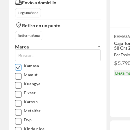
Envío a domicilio
Llega mañana
Retiro en un punto
Retira mañana
KAMAS
Caja To
Marca
58 Crs 
Por Tool
$ 5.79
Kamasa
Llega m
Mamut
Kuangye
Fixser
Karson
Metalfer
Dvp
Kinda nice