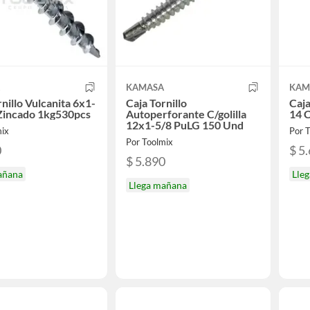
A
KAMASA
KAM
rnillo Vulcanita 6x1-
Caja Tornillo
Caja
Zincado 1kg530pcs
Autoperforante C/golilla
14 
12x1-5/8 PuLG 150 Und
mix
Por 
Por Toolmix
0
$ 5
$ 5.890
añana
Lle
Llega mañana