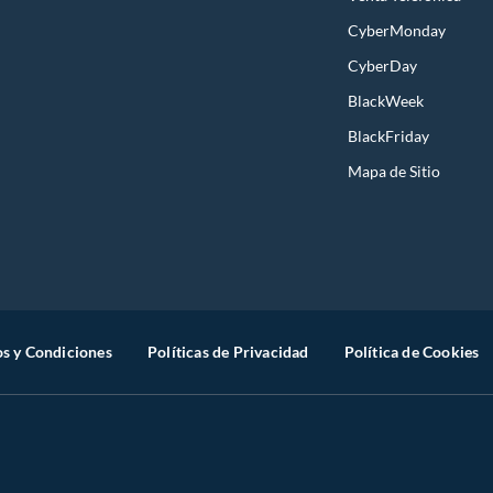
CyberMonday
CyberDay
BlackWeek
BlackFriday
Mapa de Sitio
s y Condiciones
Políticas de Privacidad
Política de Cookies