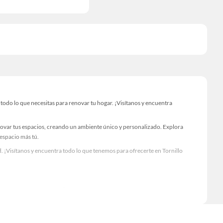
odo lo que necesitas para renovar tu hogar. ¡Visítanos y encuentra
novar tus espacios, creando un ambiente único y personalizado. Explora
 espacio más tú.
 ¡Visítanos y encuentra todo lo que tenemos para ofrecerte en Tornillo
Visítanos y descubre todo lo que tenemos para ofrecerte!
odo lo necesario para tus proyectos de renovación y decoración. ¡Visítanos