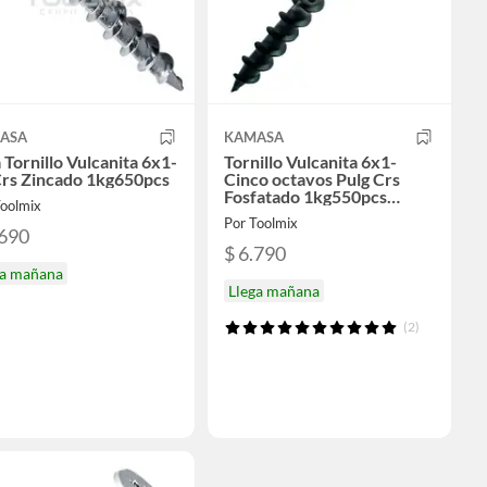
ASA
KAMASA
 Tornillo Vulcanita 6x1-
Tornillo Vulcanita 6x1-
Crs Zincado 1kg650pcs
Cinco octavos Pulg Crs
Fosfatado 1kg550pcs
Toolmix
Kamasa.
Por Toolmix
.690
$ 6.790
ga mañana
Llega mañana
(2)