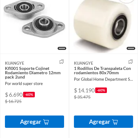
KUANGYE
KUANGYE
Kfl001 Soporte Cojinet
1 Rodillos De Transpaleta Con
Rodamiento Diametro 12mm
rodamientos 80x70mm
pack 2und
Por Global Home Department Store
Por world super store
$ 14.190
-60%
$ 6.690
-60%
$ 35.475
$ 16.725
Agregar
Agregar