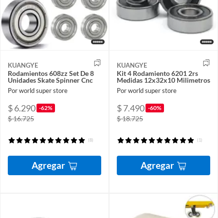
KUANGYE
KUANGYE
Rodamientos 608zz Set De 8
Kit 4 Rodamiento 6201 2rs
Unidades Skate Spinner Cnc
Medidas 12x32x10 Milimetros
Por world super store
Por world super store
$ 6.290
$ 7.490
-62%
-60%
$ 16.725
$ 18.725
(8)
(1)
Agregar
Agregar