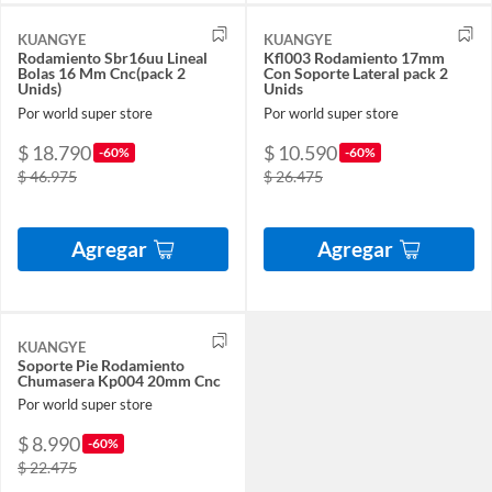
KUANGYE
KUANGYE
Rodamiento Sbr16uu Lineal
Kfl003 Rodamiento 17mm
Bolas 16 Mm Cnc(pack 2
Con Soporte Lateral pack 2
Unids)
Unids
Por world super store
Por world super store
$ 18.790
$ 10.590
-60%
-60%
$ 46.975
$ 26.475
Agregar
Agregar
KUANGYE
Soporte Pie Rodamiento
Chumasera Kp004 20mm Cnc
Por world super store
$ 8.990
-60%
$ 22.475