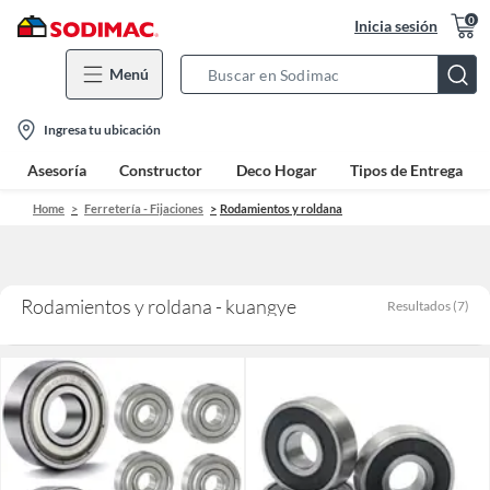
0
Inicia sesión
Menú
Search
Bar
location-
Ingresa tu ubicación
icon
Asesoría
Constructor
Deco Hogar
Tipos de Entrega
Home
Ferretería - Fijaciones
Rodamientos y roldana
Rodamientos y roldana - kuangye
Resultados
(
7
)