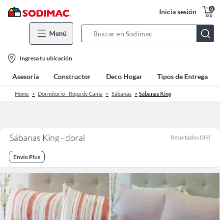
0
Inicia sesión
Menú
Search
Bar
location-
Ingresa tu ubicación
icon
Asesoría
Constructor
Deco Hogar
Tipos de Entrega
Home
Dormitorio - Ropa de Cama
Sábanas
Sábanas King
Sábanas King - doral
Resultados
(
39
)
Envio Plus