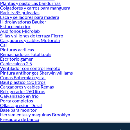
Plantas y pasto Las bandurrias
renovación y decoración. ¡Visítanos y haz tus ideas realidad!
Colgadores y carros para manguera
Rack tv 85 pulgadas
Laca y selladores para madera
Hidrolavadoras Bauker
Estuco exterior
Audifonos Microlab
Sillas y sillones de terraza Fierro
Cargadores y cables Motorola
Cal
Pinturas acrilicas
Remachadoras Total tools
Escritorio gamer
Cable caleco 2 5
Ventilador con control remoto
Pintura antihongos Sherwin williams
Copas Bohemia crystal
Baul plastico 130 litros
Cargadores y cables Remax
Refrigerador 260 litros
Galvanizado en frio
Porta completos
Ollas a presion Doral
Base para monitor
Herramientas y maquinas Brooklyn
Fresadora de banco