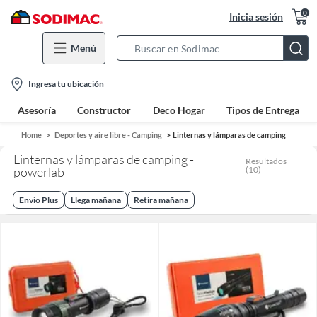
0
Inicia sesión
Menú
Search
Bar
location-
Ingresa tu ubicación
icon
Asesoría
Constructor
Deco Hogar
Tipos de Entrega
Home
Deportes y aire libre - Camping
Linternas y lámparas de camping
Linternas y lámparas de camping -
Resultados
powerlab
(
10
)
Envio Plus
Llega mañana
Retira mañana