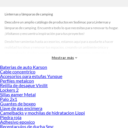
Linternas y lámparas de camping
Descubre un amplio catálogo de productos en Sodimac para Linternas y
lámparas de camping. Encuentra todo lo que necesitas para renovar tu hogar.
¡Visítanos y encuentra inspiración para tus proyectos!
Desde herramientas hasta accesorios, estamos aquí para ayudarte a hacer
realidad tus ideas y renovar tus espacios, creando un ambiente único y
personalizado. Explora nuestra selección de herramientas, materiales y
Mostrar más
accesorios de calidad que te ayudarán a crear un espacio más tú.
Baterias de auto Karson
Desde remodelaciones hasta proyectos de decoración, estamos aquí para hacer
Cable concentrico
tus ideas realidad. ¡Visítanos y encuentra todo lo que tenemos para ofrecerte en
Accesorios para estufas Yunque
Linternas y lámparas de camping!
Perfiles metalcon
Rejilla de desague Vinilit
Explora la variedad de productos de Linternas y lámparas de camping
Lockers 2
en Sodimac
Sillas gamer Metal
Palo 2x1
Herramientas, materiales y accesorios de calidad para tus proyectos y
Guantes de boxeo
renovación de espacios. ¡Visítanos y descubre todo lo que tenemos para
Llave de gas encimera
ofrecerte!
Camelbacks y mochilas de hidratacion Lippi
Piedra roja
Encuentra una amplia variedad de productos de Linternas y lámparas de
Adhesivo epoxico
camping en Sodimac. Encuentra todo lo necesario para tus proyectos de
Receptaculos de ducha Smc