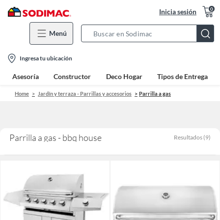
0
Inicia sesión
Menú
Search
Bar
location-
Ingresa tu ubicación
icon
Asesoría
Constructor
Deco Hogar
Tipos de Entrega
Home
Jardín y terraza - Parrillas y accesorios
Parrilla a gas
Parrilla a gas - bbq house
Resultados
(
9
)