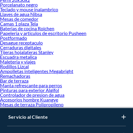
Porcelanato negro
Teclado y mouse inalambrico
Llaves de agua Nibsa
Mesas de comedor
Camas 1 plaza Tela
Baterias de cocina Roichen
Papeleria y articulos de escritorio Pusheen
Postformado
Desague receptaculo
Cerraduras digitales
Tijeras hojalateras Stanley
Escuadra metalica
Maleteria y viajes
Rodillos Lizcal
Ampolletas inteligentes Megabright
Remachadoras
Bar de terraza
Manta refrescante para perros
Pinturas para exterior Algifol
Controlador de presion de agua
Accesorios hombre Kuangye
Mesas de terraza Polipropileno
Servicio al Cliente