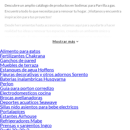
Descubre un amplio catálogo de productos en Sodimac para Parrilla a gas.
Encuentra todo lo que necesitas para renovar tu hogar. ¡Visítanos y encuentra
inspiración para tus proyectos!
Desde herramientas hasta accesorios, estamos aquí para ayudarte a hacer
realidad tus ideas y renovar tus espacios, creando un ambiente único y
personalizado. Explora nuestra selección de herramientas, materiales y
Mostrar más
accesorios de calidad que te ayudarán a crear un espacio más tú.
Alimento para gatos
Desde remodelaciones hasta proyectos de decoración, estamos aquí para hacer
Fertilizantes Chakrana
tus ideas realidad. ¡Visítanos y encuentra todo lo que tenemos para ofrecerte en
Ganchos de pared
Parrilla a gas!
Muebles de terraza
Estanques de agua Hoffens
Explora la variedad de productos de Parrilla a gas en Sodimac
Figuras decorativas y otros adornos Sorento
Baterias inalambricas Husqvarna
Herramientas, materiales y accesorios de calidad para tus proyectos y
Perlon
renovación de espacios. ¡Visítanos y descubre todo lo que tenemos para
Guia para porton corredizo
ofrecerte!
Electrodomesticos cocina
Brocas avellanadoras
Encuentra una amplia variedad de productos de Parrilla a gas en Sodimac.
Deportes acuaticos Seawave
Encuentra todo lo necesario para tus proyectos de renovación y decoración.
Sillas nido asientos para bebe electricos
¡Visítanos y haz tus ideas realidad!
Portalapices
Estantes Airhouse
Refrigeradores Mabe
Prensas y sargentos Ingco
Perfil 20x30x2