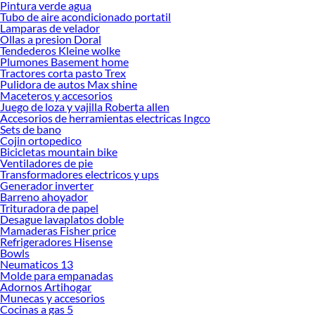
Pintura verde agua
Tubo de aire acondicionado portatil
Herramientas, materiales y accesorios de calidad para tus proyectos y
Lamparas de velador
renovación de espacios. ¡Visítanos y descubre todo lo que tenemos para
Ollas a presion Doral
ofrecerte!
Tendederos Kleine wolke
Plumones Basement home
Encuentra una amplia variedad de productos de Mesas de living en Sodimac.
Tractores corta pasto Trex
Encuentra todo lo necesario para tus proyectos de renovación y decoración.
Pulidora de autos Max shine
¡Visítanos y haz tus ideas realidad!
Maceteros y accesorios
Juego de loza y vajilla Roberta allen
Accesorios de herramientas electricas Ingco
Sets de bano
Cojin ortopedico
Bicicletas mountain bike
Ventiladores de pie
Transformadores electricos y ups
Generador inverter
Barreno ahoyador
Trituradora de papel
Desague lavaplatos doble
Mamaderas Fisher price
Refrigeradores Hisense
Bowls
Neumaticos 13
Molde para empanadas
Adornos Artihogar
Munecas y accesorios
Cocinas a gas 5