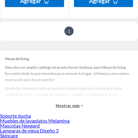
Agregar
Agregar
1
Mesas de living
Descubre un amplio catálogo de productos en Sodimac para Mesas de living.
Encuentra todo lo que necesitas para renovar tu hogar. ¡Visítanos y encuentra
inspiración para tus proyectos!
Desde herramientas hasta accesorios, estamos aquí para ayudarte a hacer
realidad tus ideas y renovar tus espacios, creando un ambiente único y
personalizado. Explora nuestra selección de herramientas, materiales y
Mostrar más
accesorios de calidad que te ayudarán a crear un espacio más tú.
Soporte ducha
Desde remodelaciones hasta proyectos de decoración, estamos aquí para hacer
Muebles de lavaplatos Melamina
tus ideas realidad. ¡Visítanos y encuentra todo lo que tenemos para ofrecerte en
Mascotas Nexgard
Mesas de living!
Lamparas de mesa Diseño 3
Skincare
Explora la variedad de productos de Mesas de living en Sodimac