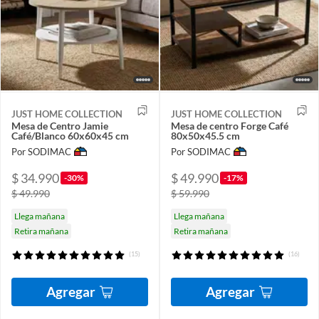
JUST HOME COLLECTION
JUST HOME COLLECTION
Mesa de Centro Jamie
Mesa de centro Forge Café
Café/Blanco 60x60x45 cm
80x50x45.5 cm
Por SODIMAC
Por SODIMAC
$ 34.990
$ 49.990
-30%
-17%
$ 49.990
$ 59.990
Llega mañana
Llega mañana
Retira mañana
Retira mañana
(15)
(16)
Agregar
Agregar