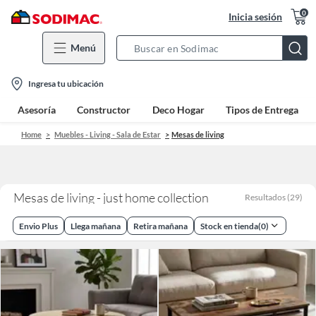
0
Inicia sesión
Menú
Search
Bar
location-
Ingresa tu ubicación
icon
Asesoría
Constructor
Deco Hogar
Tipos de Entrega
Home
Muebles - Living - Sala de Estar
Mesas de living
Mesas de living - just home collection
Resultados
(
29
)
Envio Plus
Llega mañana
Retira mañana
Stock en tienda
(
0
)