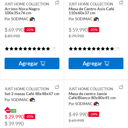
JUST HOME COLLECTION
JUST HOME COLLECTION
Arrimo Nora Negro
Mesa de Centro Axis Café
100x35x76 cm
110x60x37 cm
Por SODIMAC
Por SODIMAC
$ 69.990
$ 59.990
-22%
-25%
$ 89.990
$ 79.990
(19)
(10)
Agregar
Agregar
JUST HOME COLLECTION
JUST HOME COLLECTION
Set 2 mesas Café 48x48x47 cm
Mesa de centro Jamie
Café/Blanco 80x80x45 cm
Por SODIMAC
Por SODIMAC
$ 49.990
-29%
$ 29.990
-25%
$ 69.990
$ 39.990