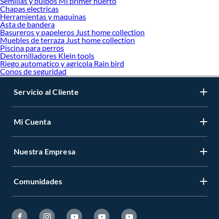
Semillas y bulbos Mi primer huerto
Chapas electricas
Herramientas y maquinas
Asta de bandera
Basureros y papeleros Just home collection
Muebles de terraza Just home collection
Piscina para perros
Destornilladores Klein tools
Riego automatico y agricola Rain bird
Conos de seguridad
Servicio al Cliente
Mi Cuenta
Nuestra Empresa
Comunidades