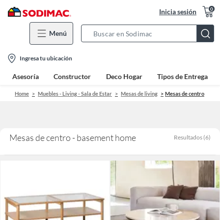
0
Inicia sesión
Menú
Search
Bar
location-
Ingresa tu ubicación
icon
Asesoría
Constructor
Deco Hogar
Tipos de Entrega
Home
Muebles - Living - Sala de Estar
Mesas de living
Mesas de centro
Mesas de centro - basement home
Resultados
(
6
)