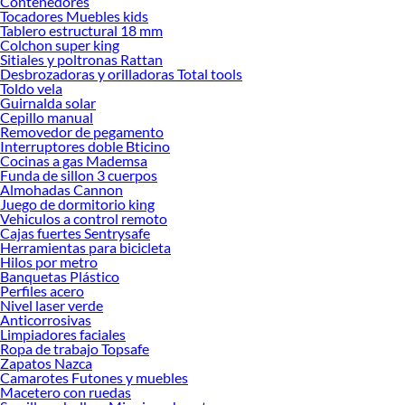
Contenedores
Mesas de centro!
Tocadores Muebles kids
Tablero estructural 18 mm
Explora la variedad de productos de Mesas de centro en Sodimac
Colchon super king
Sitiales y poltronas Rattan
Herramientas, materiales y accesorios de calidad para tus proyectos y
Desbrozadoras y orilladoras Total tools
renovación de espacios. ¡Visítanos y descubre todo lo que tenemos para
Toldo vela
ofrecerte!
Guirnalda solar
Cepillo manual
Encuentra una amplia variedad de productos de Mesas de centro en Sodimac.
Removedor de pegamento
Encuentra todo lo necesario para tus proyectos de renovación y decoración.
Interruptores doble Bticino
¡Visítanos y haz tus ideas realidad!
Cocinas a gas Mademsa
Funda de sillon 3 cuerpos
Almohadas Cannon
Juego de dormitorio king
Vehiculos a control remoto
Cajas fuertes Sentrysafe
Herramientas para bicicleta
Hilos por metro
Banquetas Plástico
Perfiles acero
Nivel laser verde
Anticorrosivas
Limpiadores faciales
Ropa de trabajo Topsafe
Zapatos Nazca
Camarotes Futones y muebles
Macetero con ruedas