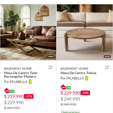
BASEMENT HOME
BASEMENT HOME
Mesa De Centro Tyler
Mesa De Centro Tobias
Rectangular Madera
Por FALABELLA
Por FALABELLA
$ 229.990
-34%
$ 219.990
-37%
$ 249.990
$ 229.990
$ 349.990
$ 349.990
Llega mañana