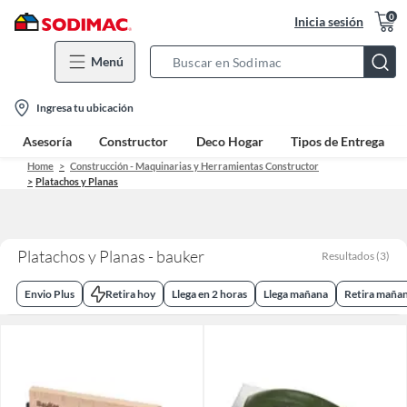
0
Inicia sesión
Menú
Search
Bar
location-
Ingresa tu ubicación
icon
Asesoría
Constructor
Deco Hogar
Tipos de Entrega
Home
Construcción - Maquinarias y Herramientas Constructor
Platachos y Planas
Platachos y Planas - bauker
Resultados
(
3
)
Envio Plus
Retira hoy
Llega en 2 horas
Llega mañana
Retira maña