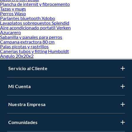
Plancha de internit y fibrocemento
Tazas y mugs
Perros Wasp
Parlantes bluetooth Xdobo
Lavaplatos sobrepuestos Splendid
Aire acondicionado portatil Verken
Azucarero
Sabanilla y panales para perros
Campana extractora 80 cm
Palas picotas y rastrillos
Canerias tubos y fitting Humboldt
Angulo 20x20x2
Servicio al Cliente
Mi Cuenta
Nuestra Empresa
Comunidades