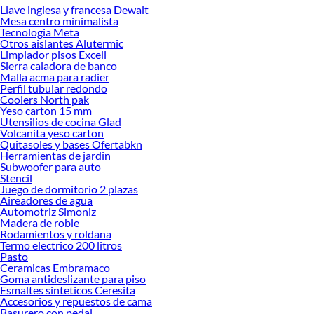
Llave inglesa y francesa Dewalt
Desde remodelaciones hasta proyectos de decoración, estamos aquí para hacer
Mesa centro minimalista
tus ideas realidad. ¡Visítanos y encuentra todo lo que tenemos para ofrecerte en
Tecnologia Meta
Platachos y Planas!
Otros aislantes Alutermic
Limpiador pisos Excell
Explora la variedad de productos de Platachos y Planas en Sodimac
Sierra caladora de banco
Malla acma para radier
Herramientas, materiales y accesorios de calidad para tus proyectos y
Perfil tubular redondo
renovación de espacios. ¡Visítanos y descubre todo lo que tenemos para
Coolers North pak
ofrecerte!
Yeso carton 15 mm
Utensilios de cocina Glad
Encuentra una amplia variedad de productos de Platachos y Planas en Sodimac.
Volcanita yeso carton
Encuentra todo lo necesario para tus proyectos de renovación y decoración.
Quitasoles y bases Ofertabkn
¡Visítanos y haz tus ideas realidad!
Herramientas de jardin
Subwoofer para auto
Stencil
Juego de dormitorio 2 plazas
Aireadores de agua
Automotriz Simoniz
Madera de roble
Rodamientos y roldana
Termo electrico 200 litros
Pasto
Ceramicas Embramaco
Goma antideslizante para piso
Esmaltes sinteticos Ceresita
Accesorios y repuestos de cama
Basurero con pedal