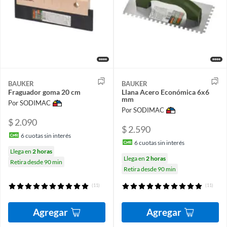
BAUKER
BAUKER
Fraguador goma 20 cm
Llana Acero Económica 6x6
mm
Por SODIMAC
Por SODIMAC
$ 2.090
$ 2.590
6
cuotas sin interés
6
cuotas sin interés
Llega en
2 horas
Llega en
2 horas
Retira desde 90 min
Retira desde 90 min
(11)
(11)
Agregar
Agregar