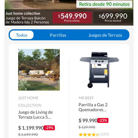
Todos
Parrillas
Juegos de Terraza
Toldos
JUST HOME
MR BEEF
Parrilla a Gas 2
COLLECTION
Quemadores
Juego de Living de
Bandejas Laterales
Terraza Lucca 5
$
99.990
-23%
Personas Natural
$
1.199.990
$
129.990
-29%
(
243
)
$
1.699.990