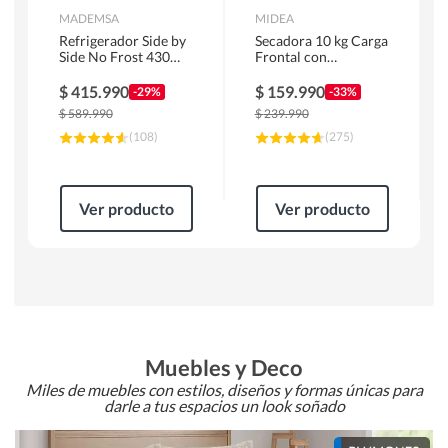
MADEMSA
MIDEA
Refrigerador Side by
Secadora 10 kg Carga
Side No Frost 430
Frontal con
Litros Negro
Evacuación Blanco
MAS430B
MD100A100/W2
$
415.990
$
159.990
-29%
-33%
$
589.990
$
239.990
(
108
)
(
275
)
Ver producto
Ver producto
Muebles y Deco
Miles de muebles con estilos, diseños y formas únicas para
darle a tus espacios un look soñado