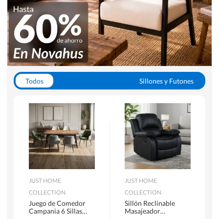
Todos
Sillones y Futones
Juegos de Comedor
Lamparas
Closets
Escritorios y Sillas PC
Racks y Muebles TV
Alfombras
JUST HOME
JUST HOME
COLLECTION
COLLECTION
Juego de Comedor
Sillón Reclinable
Campania 6 Sillas
Masajeador
Mesa Rectangular
Calentador 1 cuerpo