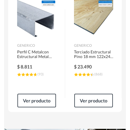
Herramientas Manuales
Sierras Circulares
GENERICO
GENERICO
Perfil C Metalcon
Terciado Estructural
Estructural Metal
Pino 18 mm 122x244
62x20x0.85 mm 6 m
cm
$
8.811
$
23.490
(
93
)
(
868
)
Ver producto
Ver producto