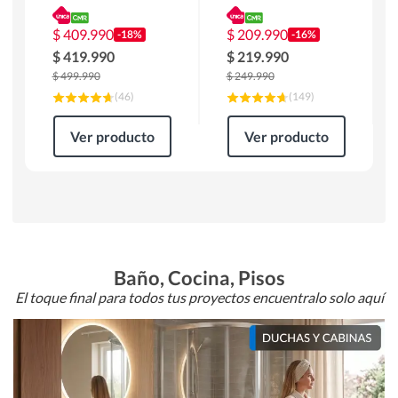
180 x 90 x 76 cm
Atlanta 91x101x94
Café
cm Negro
$
409.990
$
209.990
-18%
-16%
$
419.990
$
219.990
$
499.990
$
249.990
(
46
)
(
149
)
Ver producto
Ver producto
Baño, Cocina, Pisos
El toque final para todos tus proyectos encuentralo solo aquí