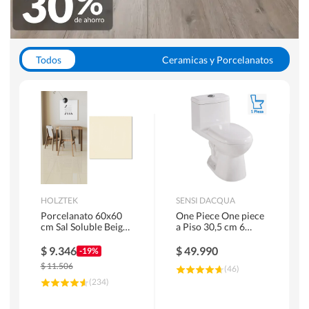
Todos
Ceramicas y Porcelanatos
Calefont y Termos
Pisos Vinilicos
WC y Sanitarios
Pisos Flotantes y Laminados
Pinturas
Duchas y Mamparas
HOLZTEK
SENSI DACQUA
Porcelanato 60x60
One Piece One piece
cm Sal Soluble Beige
a Piso 30,5 cm 6
1.44 m2
Litros Riva Blanco
$
9.346
$
49.990
-19%
$
11.506
(
46
)
(
234
)