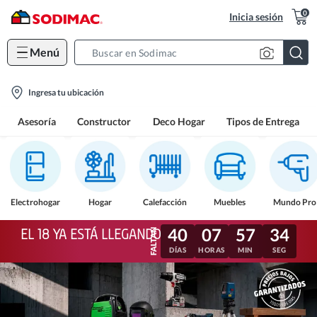
0
Inicia sesión
Menú
Search
Bar
location-
Ingresa tu ubicación
icon
Asesoría
Constructor
Deco Hogar
Tipos de Entrega
Electrohogar
Hogar
Calefacción
Muebles
Mundo Pro
40
07
57
31
EL 18 YA ESTÁ LLEGANDO
DÍAS
HORAS
MIN
SEG