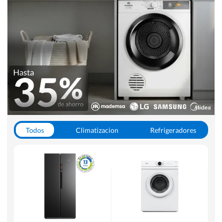
Todos
Climatizacion
Refrigeradores
Lavado y Secado
Cocinas
Aspiradoras
Hornos y Microondas
Otros