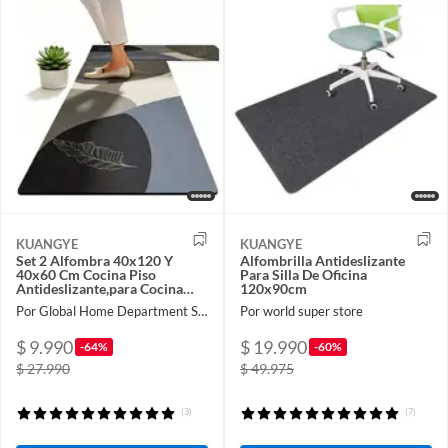
KUANGYE
KUANGYE
Set 2 Alfombra 40x120 Y
Alfombrilla Antideslizante
40x60 Cm Cocina Piso
Para Silla De Oficina
Antideslizante,para Cocina
120x90cm
Lavandería Pasillo Entrada
Por Global Home Department Store
Por world super store
$ 9.990
$ 19.990
-64%
-60%
$ 27.990
$ 49.975
(3)
(7)