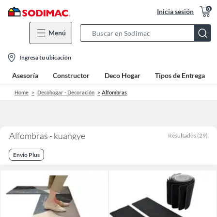
0
Inicia sesión
Menú
Search
Bar
location-
Ingresa tu ubicación
icon
Asesoría
Constructor
Deco Hogar
Tipos de Entrega
Home
Decohogar - Decoración
Alfombras
Alfombras - kuangye
Resultados
(
29
)
Envio Plus