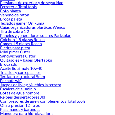
Persianas de exterior y de seguridad
Encuentra todo lo necesario para tus proyectos de renovación y decoración.
Ferreteria Total tools
¡Visítanos y haz tus ideas realidad!
Poto planta
Veneno de raton
Broca paleta
Teclados gamer Onikuma
Cajas organizadoras plasticas Wenco
Tira de cobre 1 2
Paneles y generadores solares Parksolar
Colchon 1 5 plazas Rosen
Camas 1 5 plazas Rosen
Piedra para pizza
Mini pimer Oster
Sandwicheras Oster
Quitasoles y bases Ofertabkn
Broca sds
Aceite liqui moly 10w40
Triciclos y correpasillos
Terciado estructural 9mm
Enchufe wifi
Juegos de living Muebles la terraza
Escalera de aluminio
Botas de agua hombre
Relojes despertadores Jbl
Compresores de aire y complementos Total tools
Olla a presion 12 litros
Pasamanos y barandas
Manguera para hidrolavadora