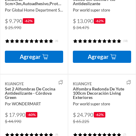
5cm×3m,Autoadhesivo,Protector
Antideslizante
Borde De Goma,Antideslizante
Por Global Home Department Store
Por world super store
$ 9.790
$ 13.090
-62%
-62%
$ 25.990
$ 34.475
(4)
(18)
Agregar
Agregar
KUANGYE
KUANGYE
Set 2 Alfombras De Cocina
Alfombra Redonda De Yute
Antideslizante - Córdova
100cm Decoración Living
Green
Exteriores
Por WONDERMART
Por world super store
$ 17.990
$ 24.790
-60%
-62%
$ 44.990
$ 65.225
(9)
(7)