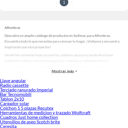
1
Alfombras
Descubre un amplio catálogo de productos en Sodimac para Alfombras.
Encuentra todo lo que necesitas para renovar tu hogar. ¡Visítanos y encuentra
inspiración para tus proyectos!
Desde herramientas hasta accesorios, estamos aquí para ayudarte a hacer
realidad tus ideas y renovar tus espacios, creando un ambiente único y
personalizado. Explora nuestra selección de herramientas, materiales y
Mostrar más
accesorios de calidad que te ayudarán a crear un espacio más tú.
Llave angular
Desde remodelaciones hasta proyectos de decoración, estamos aquí para hacer
Radio cassette
tus ideas realidad. ¡Visítanos y encuentra todo lo que tenemos para ofrecerte en
Terciado ranurado Imperial
Alfombras!
Bar Tecnomobili
Tablon 2x10
Explora la variedad de productos de Alfombras en Sodimac
Cargador solar
Colchon 1 5 plazas Recutex
Herramientas, materiales y accesorios de calidad para tus proyectos y
Herramientas de medicion y trazado Wolfcraft
renovación de espacios. ¡Visítanos y descubre todo lo que tenemos para
Cuadros Just home collection
ofrecerte!
Utensilios de aseo Scotch brite
Ceresita
Encuentra una amplia variedad de productos de Alfombras en Sodimac.