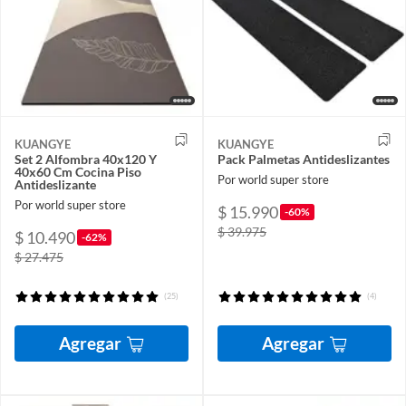
KUANGYE
KUANGYE
Set 2 Alfombra 40x120 Y
Pack Palmetas Antideslizantes
40x60 Cm Cocina Piso
Por world super store
Antideslizante
Por world super store
$ 15.990
-60%
$ 39.975
$ 10.490
-62%
$ 27.475
(25)
(4)
Agregar
Agregar