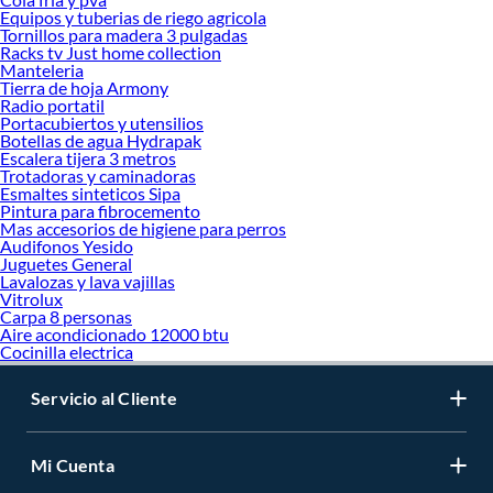
Equipos y tuberias de riego agricola
Tornillos para madera 3 pulgadas
Racks tv Just home collection
Manteleria
Tierra de hoja Armony
Radio portatil
Portacubiertos y utensilios
Botellas de agua Hydrapak
Escalera tijera 3 metros
Trotadoras y caminadoras
Esmaltes sinteticos Sipa
Pintura para fibrocemento
Mas accesorios de higiene para perros
Audifonos Yesido
Juguetes General
Lavalozas y lava vajillas
Vitrolux
Carpa 8 personas
Aire acondicionado 12000 btu
Cocinilla electrica
Servicio al Cliente
Mi Cuenta