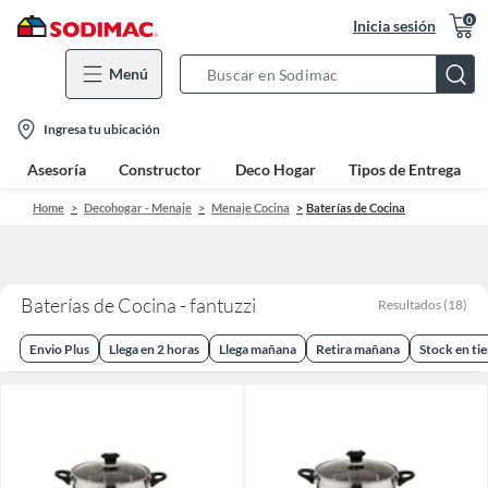
0
Inicia sesión
Menú
Search
Bar
location-
Ingresa tu ubicación
icon
Asesoría
Constructor
Deco Hogar
Tipos de Entrega
Home
Decohogar - Menaje
Menaje Cocina
Baterías de Cocina
Baterías de Cocina - fantuzzi
Resultados
(
18
)
Envio Plus
Llega en 2 horas
Llega mañana
Retira mañana
Stock en ti