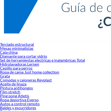
Terciado estructural
Mesas minimalistas
Caja china
Diamante para cortar vidrio
Set de herramientas electricas e inalambricas Total
Hidrolavadoras Lernen
Cepillo para perros
Ropa de cama Just home collection
Grata
Comodas y cajoneras Reyplast
Aceite de linaza
Pintura antihongos
Film stretch
Ping pong Atletis
Ropa deportiva Everso
Autos a control remoto
Baldes y escurridores