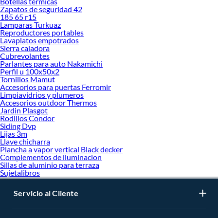
Botellas termicas
Zapatos de seguridad 42
185 65 r15
Lamparas Turkuaz
Reproductores portables
Lavaplatos empotrados
Sierra caladora
Cubrevolantes
Parlantes para auto Nakamichi
Perfil u 100x50x2
Tornillos Mamut
Accesorios para puertas Ferromir
Limpiavidrios y plumeros
Accesorios outdoor Thermos
Jardin Plasgot
Rodillos Condor
Siding Dvp
Lijas 3m
Llave chicharra
Plancha a vapor vertical Black decker
Complementos de iluminacion
Sillas de aluminio para terraza
Sujetalibros
Servicio al Cliente