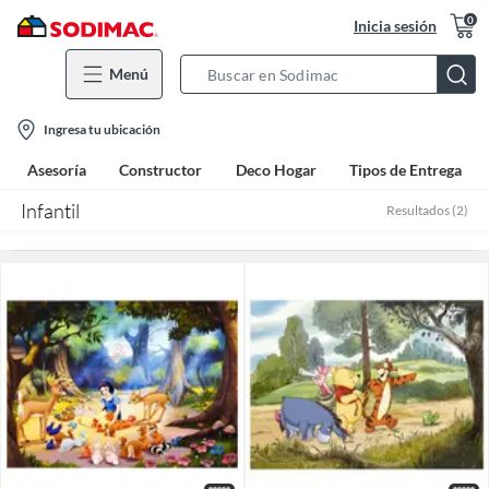
0
Inicia sesión
Menú
Search
Bar
location-
Ingresa tu ubicación
icon
Asesoría
Constructor
Deco Hogar
Tipos de Entrega
Infantil
Resultados
(
2
)