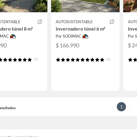
STENTABLE
AUTOSUSTENTABLE
AUT
dero túnel 8 m²
Invernadero túnel 6 m²
Inve
IMAC
Por SODIMAC
Por
990
$ 166.990
$ 2
(3)
(8)
1
 Resultados