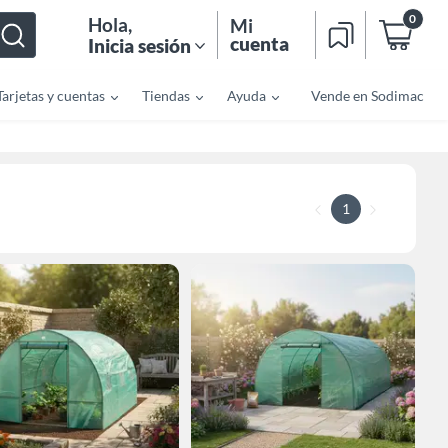
0
Hola
,
Mi
cuenta
Inicia sesión
Tarjetas y cuentas
Tiendas
Ayuda
Vende en Sodimac
1