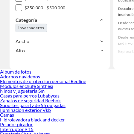
Bodegas d
$350.000 - $500.000
Descubre 
inspiració
Categoría
Desde her
Invernaderos
nuestra se
Desde rem
Ancho
jardín y o
Alto
Explora 
Herramient
Encuentra
Album de fotos
¡Visítanos
Adornos navidenos
Elementos de proteccion personal Redline
Modulos enchufe Sinthesi
Ninos y jugueteria Sm
Casas para perros Lubabycas
Zapatos de seguridad Reebok
Soportes para tv de 55 pulgadas
Iluminacion exterior Vkb
Camas
Hidrolavadora black and decker
Pelador picador
Interruptor 9 15
Ferreteria Shoei helmets