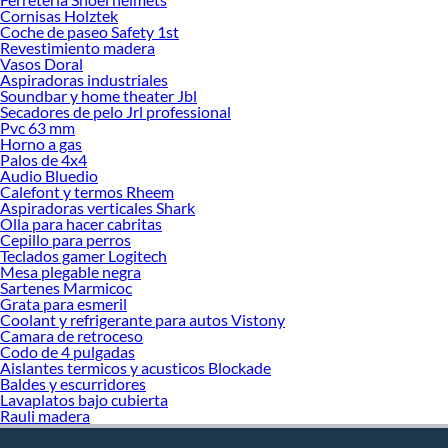
Cornisas Holztek
Coche de paseo Safety 1st
Revestimiento madera
Vasos Doral
Aspiradoras industriales
Soundbar y home theater Jbl
Secadores de pelo Jrl professional
Pvc 63 mm
Horno a gas
Palos de 4x4
Audio Bluedio
Calefont y termos Rheem
Aspiradoras verticales Shark
Olla para hacer cabritas
Cepillo para perros
Teclados gamer Logitech
Mesa plegable negra
Sartenes Marmicoc
Grata para esmeril
Coolant y refrigerante para autos Vistony
Camara de retroceso
Codo de 4 pulgadas
Aislantes termicos y acusticos Blockade
Baldes y escurridores
Lavaplatos bajo cubierta
Rauli madera