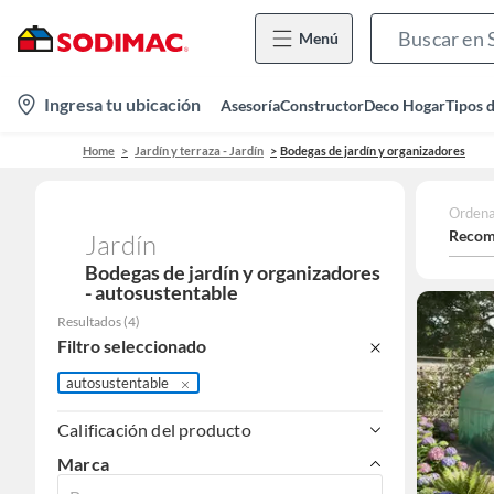
Menú
location-
Ingresa tu ubicación
Asesoría
Constructor
Deco Hogar
Tipos 
icon
Home
Jardín y terraza - Jardín
Bodegas de jardín y organizadores
Ordena
Recom
Jardín
Bodegas de jardín y organizadores
- autosustentable
Resultados
(
4
)
Filtro seleccionado
autosustentable
Calificación del producto
Marca