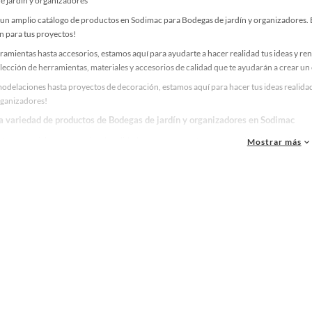
e jardín y organizadores
un amplio catálogo de productos en Sodimac para Bodegas de jardín y organizadores. En
n para tus proyectos!
ramientas hasta accesorios, estamos aquí para ayudarte a hacer realidad tus ideas y re
lección de herramientas, materiales y accesorios de calidad que te ayudarán a crear un
odelaciones hasta proyectos de decoración, estamos aquí para hacer tus ideas realidad
rganizadores!
la variedad de productos de Bodegas de jardín y organizadores en Sodimac
as, materiales y accesorios de calidad para tus proyectos y renovación de espacios. ¡
Mostrar más
 una amplia variedad de productos de Bodegas de jardín y organizadores en Sodimac. E
 y haz tus ideas realidad!