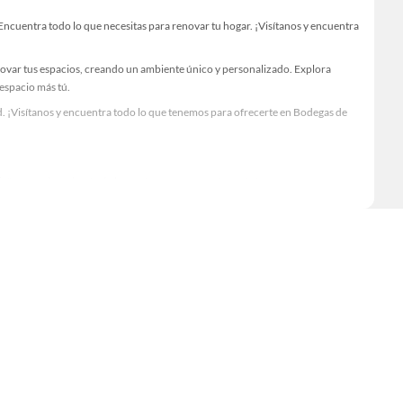
cuentra todo lo que necesitas para renovar tu hogar. ¡Visítanos y encuentra
novar tus espacios, creando un ambiente único y personalizado. Explora
 espacio más tú.
. ¡Visítanos y encuentra todo lo que tenemos para ofrecerte en Bodegas de
Visítanos y descubre todo lo que tenemos para ofrecerte!
ncuentra todo lo necesario para tus proyectos de renovación y decoración.