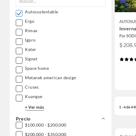
Autosustentable
Ergo
AUTOSU
Inverna
Rimax
Por SOD
Igpro
$ 208.
Keter
Signet
Space home
Metanek american design
Crusec
Kuangye
+ Ver más
1 - 4 de 4
Precio
$100.000 - $200.000
$200.000 - $350.000