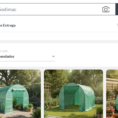
Search
Bar
de Entrega
r por
:
endados