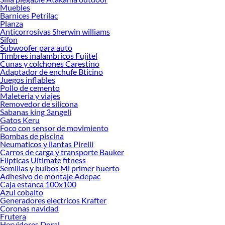
ofrecerte!
Muebles
Barnices Petrilac
Encuentra una amplia variedad de productos de Canastos para la ropa en
Planza
Sodimac. Encuentra todo lo necesario para tus proyectos de renovación y
Anticorrosivas Sherwin williams
decoración. ¡Visítanos y haz tus ideas realidad!
Sifon
Subwoofer para auto
Timbres inalambricos Fujitel
Cunas y colchones Carestino
Adaptador de enchufe Bticino
Juegos inflables
Pollo de cemento
Maleteria y viajes
Removedor de silicona
Sabanas king 3angeli
Gatos Keru
Foco con sensor de movimiento
Bombas de piscina
Neumaticos y llantas Pirelli
Carros de carga y transporte Bauker
Elipticas Ultimate fitness
Semillas y bulbos Mi primer huerto
Adhesivo de montaje Adepac
Caja estanca 100x100
Azul cobalto
Generadores electricos Krafter
Coronas navidad
Frutera
Hervidores Doral