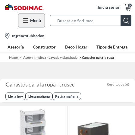
0
Inicia sesión
Menú
Search
Bar
location-
Ingresa tu ubicación
icon
Asesoría
Constructor
Deco Hogar
Tipos de Entrega
Home
Aseo y limpieza - Lavado y planchado
Canastos para la ropa
Canastos para la ropa - crusec
Resultados
(
6
)
Llega hoy
Llega mañana
Retira mañana