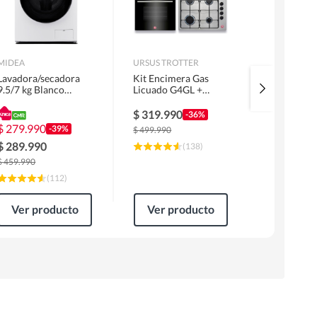
MIDEA
URSUS TROTTER
MIDEA
Lavadora/secadora
Kit Encimera Gas
Lavadora 
9.5/7 kg Blanco
Licuado G4GL +
Superior 1
MLSF-095B/W
Campana 60cm Inox
MLS-155G
1 Motor FF60IN +
$
319.990
$
229.99
-36%
Horno EPC4NIG
$
279.990
-39%
$
499.990
$
309.990
$
289.990
(
138
)
$
459.990
(
112
)
Ver producto
Ver producto
Ver pr