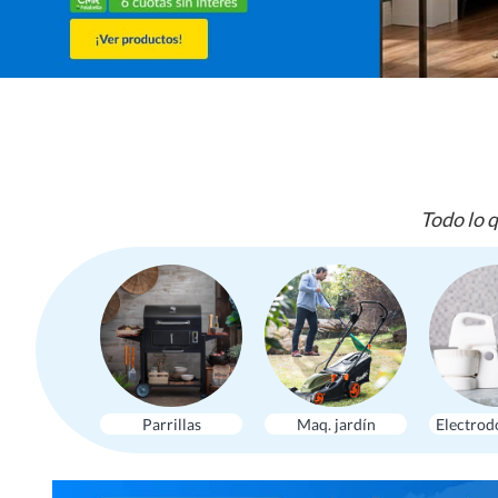
Todo lo q
Parrillas
Maq. jardín
Electrod