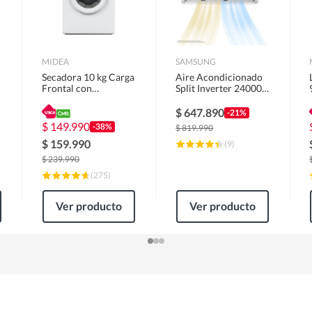
MIDEA
SAMSUNG
Secadora 10 kg Carga
Aire Acondicionado
Frontal con
Split Inverter 24000
Evacuación Blanco
BTU
MD100A100/W2
$
647.890
-21%
$
149.990
-38%
$
819.990
$
159.990
(
9
)
$
239.990
(
275
)
Ver producto
Ver producto