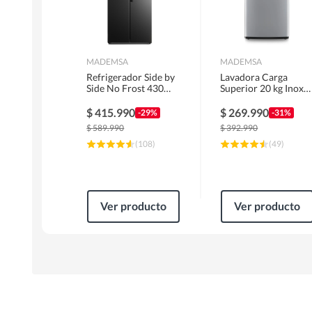
MADEMSA
MADEMSA
Refrigerador Side by
Lavadora Carga
Side No Frost 430
Superior 20 kg Inox
Litros Negro
MDWMT20S
MAS430B
$
415.990
$
269.990
-29%
-31%
$
589.990
$
392.990
(
108
)
(
49
)
Ver producto
Ver producto