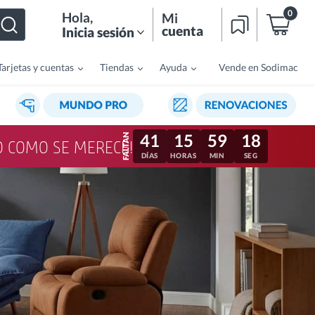
0
Hola
,
Mi
cuenta
Inicia sesión
Tarjetas y cuentas
Tiendas
Ayuda
Vende en Sodimac
41
15
59
15
LO COMO SE MERECE!
DÍAS
HORAS
MIN
SEG