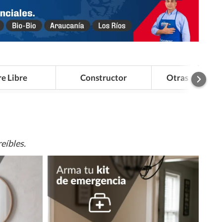
re Libre
Constructor
Otras Categor
eíbles.