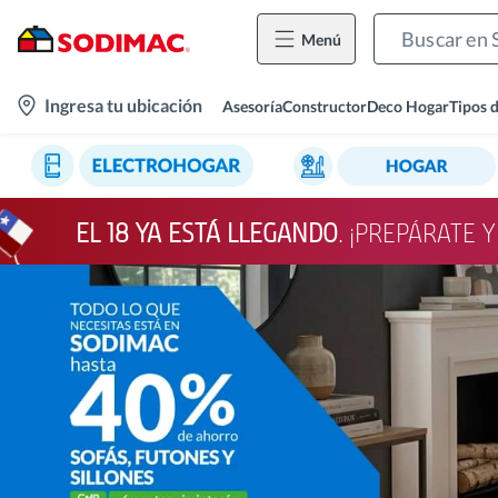
Menú
location-
Ingresa tu ubicación
Asesoría
Constructor
Deco Hogar
Tipos 
icon
EL 18 YA ESTÁ LLEGANDO
. ¡PREPÁRATE 