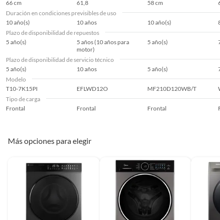
66 cm
61,8
58 cm
Duración en condiciones previsibles de uso
10 año(s)
10 años
10 año(s)
Plazo de disponibilidad de repuestos
5 año(s)
5 años (10 años para
5 año(s)
motor)
Plazo de disponibilidad de servicio técnico
5 año(s)
10 años
5 año(s)
Modelo
T10-7K15PI
EFLWD12O
MF210D120WB/T
Tipo de carga
Frontal
Frontal
Frontal
Más opciones para elegir