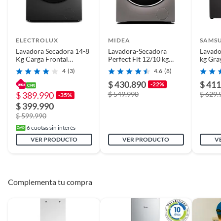
ELECTROLUX
MIDEA
SAMS
Lavadora Secadora 14-8
Lavadora-Secadora
Lavado
Kg Carga Frontal
Perfect Fit 12/10 kg
kg Gra
Inverter EFLWD12O
Titanium
WD11
4
(3)
4.6
(8)
MF210D120WB/T
$ 430.890
$ 411
-22%
$ 389.990
$ 549.990
$ 629.
-35%
$ 399.990
$ 599.990
6
cuotas sin interés
VER PRODUCTO
VER PRODUCTO
V
Complementa tu compra