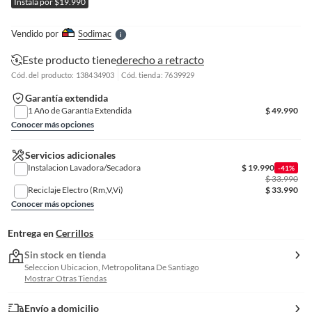
Instala por $19.990
l
l
e
Vendido por
Sodimac
S
Este producto tiene
derecho a retracto
Cód. del producto: 138434903
Cód. tienda: 7639929
Garantía extendida
1 Año de Garantía Extendida
$
49.990
Conocer más opciones
Servicios adicionales
Instalacion Lavadora/Secadora
$
19.990
-41%
$
33.990
Reciclaje Electro (Rm,V,Vi)
$
33.990
Conocer más opciones
Entrega en
Cerrillos
Sin stock en tienda
Seleccion Ubicacion, Metropolitana De Santiago
Mostrar Otras Tiendas
Envío a domicilio