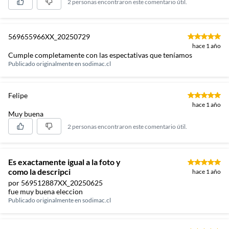
2 personas encontraron este comentario útil.
569655966XX_20250729
hace 1 año
Cumple completamente con las espectativas que teníamos
Publicado originalmente en
sodimac.cl
Felipe
hace 1 año
Muy buena
2 personas encontraron este comentario útil.
Es exactamente igual a la foto y
como la descripci
hace 1 año
por 569512887XX_20250625
fue muy buena eleccion
Publicado originalmente en
sodimac.cl