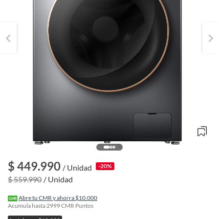
$ 449.990
-20%
/ Unidad
o
$ 559.990
/ Unidad
f
n
I
Abre tu CMR y ahorra $10.000
r
Acumula hasta
2999
CMR Puntos
e