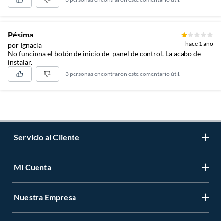
Pésima
hace 1 año
por Ignacia
No funciona el botón de inicio del panel de control. La acabo de
instalar.
3 personas encontraron este comentario útil.
Servicio al Cliente
Mi Cuenta
Contáctanos
Medios de Pago
Nuestra Empresa
Registrate
Cambios y Devoluciones
Cambiar Contraseña