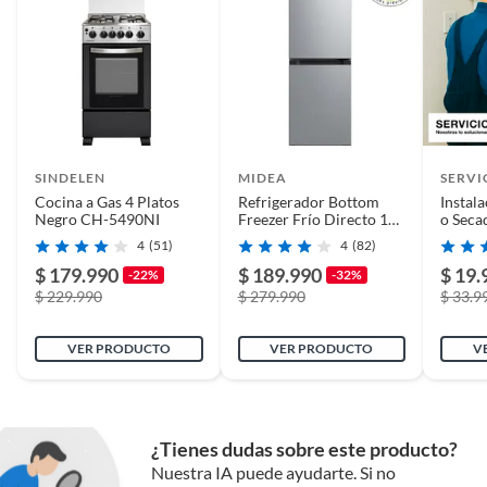
SINDELEN
MIDEA
SERVI
Cocina a Gas 4 Platos
Refrigerador Bottom
Instal
Negro CH-5490NI
Freezer Frío Directo 174
o Seca
Litros Inox
4
(51)
4
(82)
MDRB241FGE50M
$ 179.990
$ 189.990
$ 19.
-22%
-32%
$ 229.990
$ 279.990
$ 33.9
VER PRODUCTO
VER PRODUCTO
V
¿Tienes dudas sobre este producto?
Nuestra IA puede ayudarte. Si no