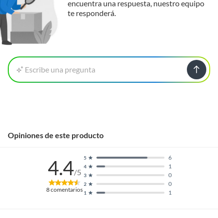
encuentra una respuesta, nuestro equipo
te responderá.
Escribe una pregunta
Opiniones de este producto
6
5
4.4
1
4
/5
0
3
0
2
8
comentarios
1
1