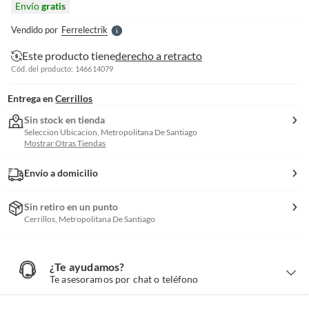
Envío
gratis
l
e
Vendido por
Ferrelectrik
S
Este producto tiene
derecho a retracto
Cód. del producto: 146614079
Entrega en
Cerrillos
Sin stock en tienda
Seleccion Ubicacion, Metropolitana De Santiago
Mostrar Otras Tiendas
Envío a domicilio
Sin retiro en un punto
Cerrillos, Metropolitana De Santiago
¿Te ayudamos?
¿
T
Te asesoramos por chat o teléfono
e
a
y
u