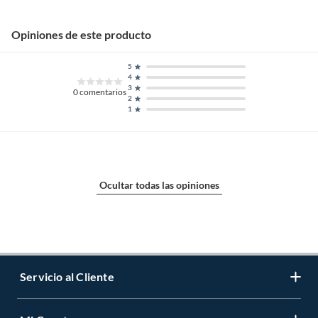
Velocidad
50 Hz: 620 -2620/min
Opiniones de este producto
5
Largo
1
4
3
0
comentarios
2
1
Potencia
375w
Garantía
3 meses
Ocultar todas las opiniones
Alto
1
Ancho
1
Servicio al Cliente
Inalámbrico
Sí