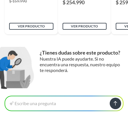
$ 159.990
$ 254.990
$ 259
Modelo
375w
VER PRODUCTO
VER PRODUCTO
V
Voltaje
220V 50Hz
Uso de la herramienta
Profesional
¿Tienes dudas sobre este producto?
Nuestra IA puede ayudarte. Si no
encuentra una respuesta, nuestro equipo
Incluye
Motor
te responderá.
Tipo de atornillador
Rotación
Mandril
Escribe una pregunta
1,5 – 13mm – 1/16' – 1/2'
Niveles de potencia
375w