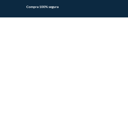
Viajes Falabella
Compra 100% segura
BlackWeek
Banco Falabella
BlackFriday
Supermercado Tottus
Mapa de Sitio
Mallplaza
Sodimac YouTube
HUM YouTube
Constructor YouTube