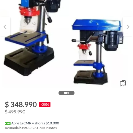
$ 348.990
o
-30%
f
$ 499.990
n
I
r
Abre tu CMR y ahorra $10.000
e
Acumula hasta
2326
CMR Puntos
l