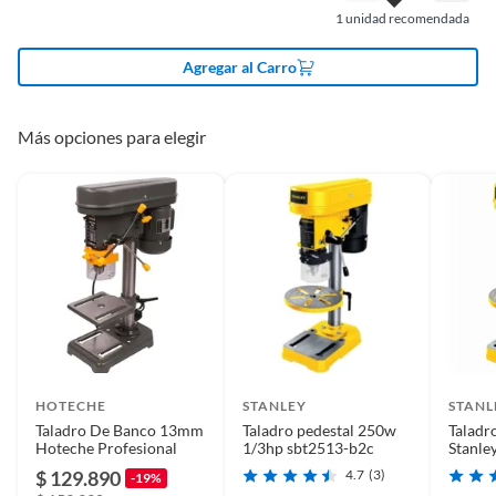
1
unidad recomendada
Plazo de
1
disponibilidad de
Agregar al Carro
servicio técnico
Más opciones para elegir
Plazo de
1
disponibilidad de
repuestos
Duración en
1
condiciones
previsibles de uso
Requiere Serial
No
HOTECHE
Number
STANLEY
STANL
Taladro De Banco 13mm
Taladro pedestal 250w
Taladr
Hoteche Profesional
1/3hp sbt2513-b2c
Stanl
$ 129.890
4.7
(3)
Detalle de la garantía
3 meses
-19%