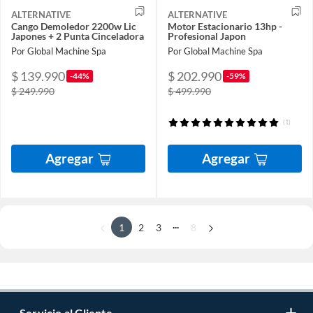
ALTERNATIVE
ALTERNATIVE
Cango Demoledor 2200w Lic
Motor Estacionario 13hp -
Japones + 2 Punta Cinceladora
Profesional Japon
Por Global Machine Spa
Por Global Machine Spa
$ 139.990
$ 202.990
-44%
-59%
$ 249.990
$ 499.990
(1)
Agregar
Agregar
...
1
2
3
8
Servicio al Cliente