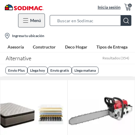
0
Inicia sesión
Menú
Search
Bar
location-
Ingresa tu ubicación
icon
Asesoría
Constructor
Deco Hogar
Tipos de Entrega
Alternative
Resultados
(
354
)
Envio Plus
Llega hoy
Envío gratis
Llega mañana