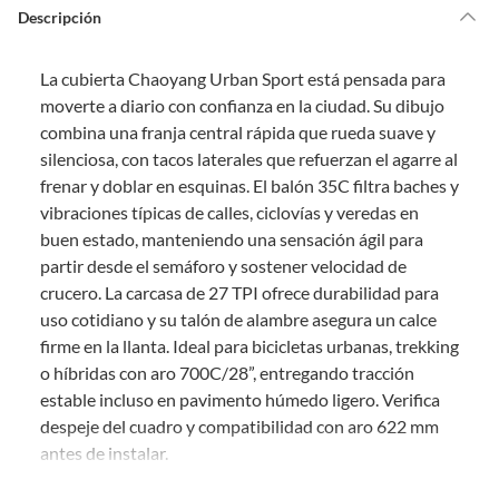
de la compra.
Descripción
Debe estar en perfecto estado, con todas sus etiquetas, sellos intactos y
sin uso, tal como te lo entregamos. Ten en cuenta que lo debes haber
La cubierta Chaoyang Urban Sport está pensada para
comprado por internet y que hay ciertas categorías que no tienen este
derecho:
moverte a diario con confianza en la ciudad. Su dibujo
combina una franja central rápida que rueda suave y
Productos que, por su naturaleza, no puedan ser devueltos,
silenciosa, con tacos laterales que refuerzan el agarre al
puedan deteriorarse o caducar con rapidez.
frenar y doblar en esquinas. El balón 35C filtra baches y
Confeccionados a la medida.
vibraciones típicas de calles, ciclovías y veredas en
De uso personal.
buen estado, manteniendo una sensación ágil para
En sodimac.cl te damos
30 días desde que recibes el producto
. Debe
partir desde el semáforo y sostener velocidad de
estar en perfecto estado, con todas sus etiquetas y sin uso, tal como te lo
crucero. La carcasa de 27 TPI ofrece durabilidad para
entregamos.
uso cotidiano y su talón de alambre asegura un calce
Productos digitales que se entregan a través de una descarga
firme en la llanta. Ideal para bicicletas urbanas, trekking
electrónica, por ejemplo, cupones de experiencia o programas
o híbridas con aro 700C/28”, entregando tracción
para el computador.
estable incluso en pavimento húmedo ligero. Verifica
Productos a pedido o confeccionados a medida.
despeje del cuadro y compatibilidad con aro 622 mm
Productos que han sido informados como imperfectos, usados,
antes de instalar.
reparados, abiertos, de segunda selección, remanufacturados o
con alguna deficiencia, que sean comprados en esa condición a