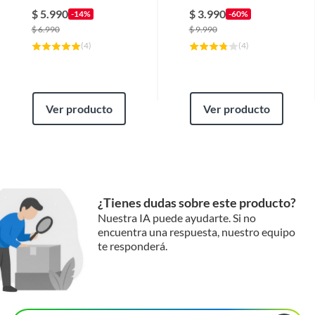
Herramientas Touch
$
5.990
$
3.990
-14%
-60%
mensaje para coordinar la entrega.
$
6.990
$
9.990
(
4
)
(
4
)
Ver producto
Ver producto
¿Tienes dudas sobre este producto?
Nuestra IA puede ayudarte. Si no
encuentra una respuesta, nuestro equipo
te responderá.