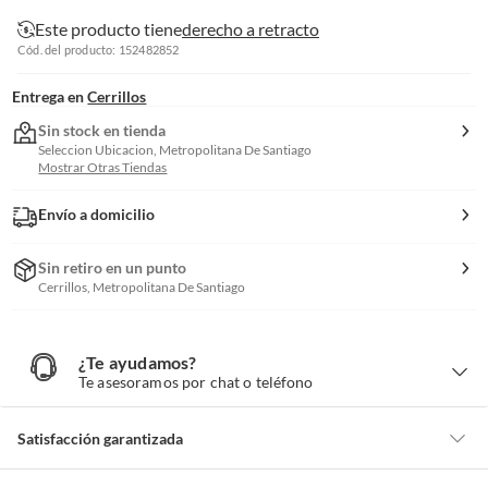
Este producto tiene
derecho a retracto
Cód. del producto: 152482852
Entrega en
Cerrillos
Sin stock en tienda
Seleccion Ubicacion, Metropolitana De Santiago
Mostrar Otras Tiendas
Envío a domicilio
Sin retiro en un punto
Cerrillos, Metropolitana De Santiago
¿Te ayudamos?
¿
T
Te asesoramos por chat o teléfono
e
a
y
u
d
Satisfacción garantizada
a
m
o
s
Por ley, tienes hasta
10 días para devolver un producto
si te arrepientes
?