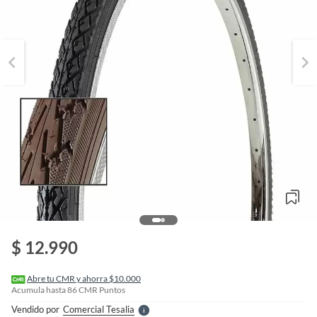
o
f
n
$ 12.990
I
r
e
l
Abre tu CMR y ahorra $10.000
l
Acumula hasta
86
CMR Puntos
e
Vendido por
Comercial Tesalia
S