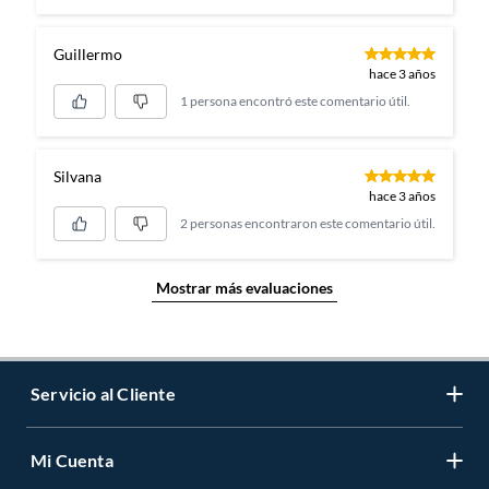
Guillermo
hace 3 años
1 persona encontró este comentario útil.
Silvana
hace 3 años
2 personas encontraron este comentario útil.
Mostrar más evaluaciones
Servicio al Cliente
Mi Cuenta
Contáctanos