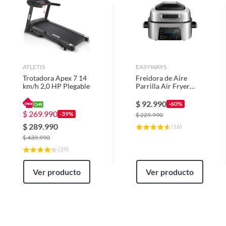
ATLETIS
EASYWAYS
Trotadora Apex 7 14
Freidora de Aire
km/h 2,0 HP Plegable
Parrilla Air Fryer
Grill 6 L EasyWays
$
92.990
-60%
$
269.990
-39%
$
229.990
$
289.990
(
16
)
$
439.990
(
29
)
Complementa tu Cocina con
Ver producto
Ver producto
Otros Electrodomésticos
Complementa tu nueva adquisición con otros
electrodomésticos de cocina. Las sandwicheras, panninis,
wafleras y tostadoras son ideales para preparar deliciosos