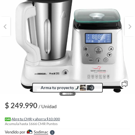
Arma tu proyecto
+
2
o
f
n
$ 249.990
I
/ Unidad
r
e
l
Abre tu CMR y ahorra $10.000
l
Acumula hasta
1666
CMR Puntos
e
Vendido por
Sodimac
S