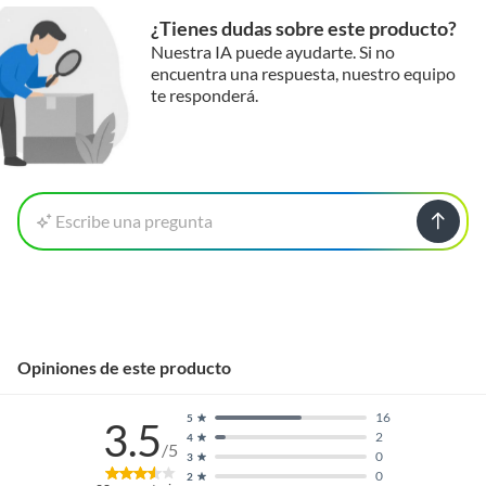
bocadillos y desayunos. Si buscas opciones para procesar
¿Tienes dudas sobre este producto?
y picar alimentos, las licuadoras son una excelente opción
Nuestra IA puede ayudarte. Si no
para preparar salsas, cremas y batidos.
encuentra una respuesta, nuestro equipo
te responderá.
Manuales y documentos
Manual de Armado
Escribe una pregunta
Opiniones de este producto
16
5
3.5
2
4
/5
0
3
0
2