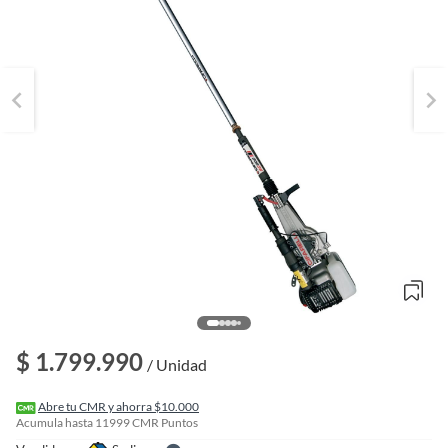
o
f
n
$ 1.799.990
I
/ Unidad
r
e
l
Abre tu CMR y ahorra $10.000
l
Acumula hasta
11999
CMR Puntos
e