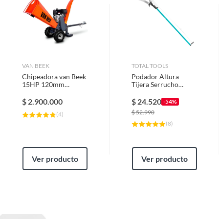
VAN BEEK
TOTAL TOOLS
Chipeadora van Beek
Podador Altura
15HP 120mm
Tijera Serrucho
diametro triturado
Arboles Ramas Con
Mango
$
2.900.000
$
24.520
-54%
$
52.990
(
4
)
(
8
)
Ver producto
Ver producto