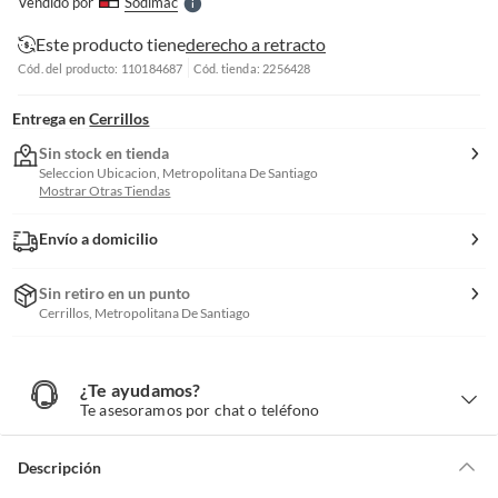
Vendido por
Sodimac
S
Este producto tiene
derecho a retracto
Cód. del producto: 110184687
Cód. tienda: 2256428
Entrega en
Cerrillos
Sin stock en tienda
Seleccion Ubicacion, Metropolitana De Santiago
Mostrar Otras Tiendas
Envío a domicilio
Sin retiro en un punto
Cerrillos, Metropolitana De Santiago
¿Te ayudamos?
¿
T
Te asesoramos por chat o teléfono
e
a
y
u
d
Descripción
a
m
o