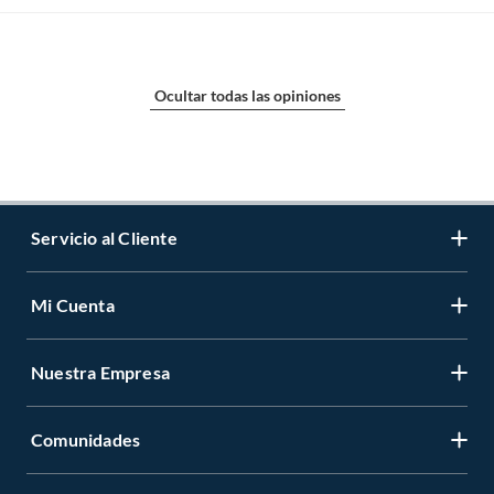
Ocultar todas las opiniones
Servicio al Cliente
Mi Cuenta
Contáctanos
Medios de Pago
Nuestra Empresa
Registrate
Cambios y Devoluciones
Cambiar Contraseña
Tiendas y horarios
Comunidades
Sobre Nosotros
Mis Compras
Garantía Legal
Venta Empresa