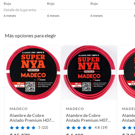
Rojo
Rojo
Rojo
Detalle de la garantía
6 meses
6 meses
6 meses
Más opciones para elegir
MADECO
MADECO
MADE
Alambre de Cobre
Alambre de Cobre
Alambr
Aislado Premium H07V-
Aislado Premium H07V-
Aisla
U 1x1,5 mm2 Rojo 50
U 1x1,5 mm2 Rojo 10
U 1x2,
5
(22)
4.8
(19)
metro(s)
metro(s)
metro(