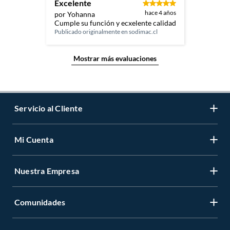
Excelente
hace 4 años
por Yohanna
Cumple su función y ecxelente calidad
Publicado originalmente en
sodimac.cl
Mostrar más evaluaciones
Servicio al Cliente
Mi Cuenta
Contáctanos
Medios de Pago
Nuestra Empresa
Registrate
Cambios y Devoluciones
Cambiar Contraseña
Tiendas y horarios
Comunidades
Sobre Nosotros
Mis Compras
Garantía Legal
Venta Empresa