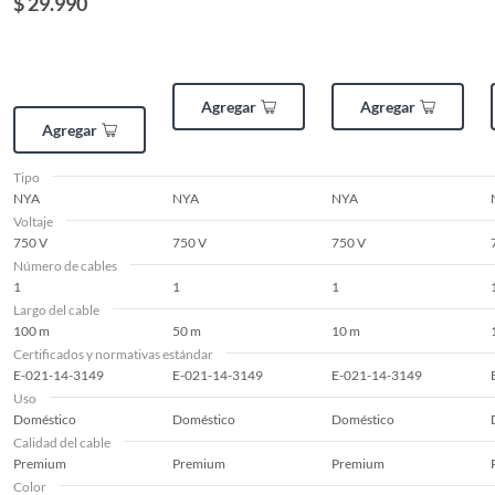
$ 29.990
metro(s)
Agregar
Agregar
Agregar
Tipo
NYA
NYA
NYA
Voltaje
750 V
750 V
750 V
Número de cables
1
1
1
Largo del cable
100 m
50 m
10 m
Certificados y normativas estándar
E-021-14-3149
E-021-14-3149
E-021-14-3149
Uso
Doméstico
Doméstico
Doméstico
Calidad del cable
Premium
Premium
Premium
Color