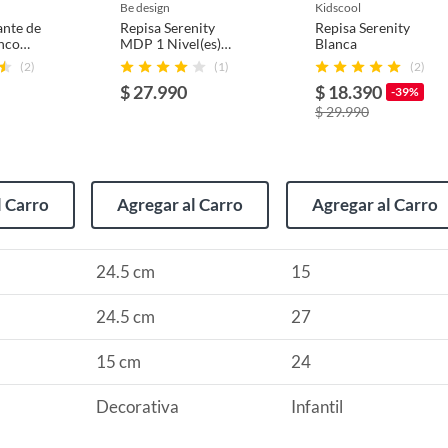
usados, reparados, abiertos, de segunda selección,
be design
kidscool
s en esa condición a un precio reducido.
ante de
Repisa Serenity
Repisa Serenity
nco
MDP 1 Nivel(es)
Blanca
itaminas, entre otros análogos.
m vgo
24.5x24.5x15 cm
(2)
(1)
(2)
Blanco
$ 27.990
$ 18.390
-39%
$ 29.990
e
l Carro
Agregar al Carro
Agregar al Carro
24.5 cm
15
24.5 cm
27
15 cm
24
Decorativa
Infantil