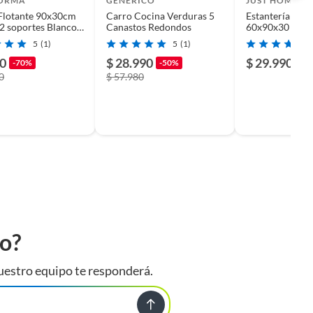
ORMA
GENERICO
JUST HOME C
Flotante 90x30cm
Carro Cocina Verduras 5
Estantería 7 Niv
oportes Blanco
Canastos Redondos
60x90x30 cm B
X30X15UV
5
(1)
5
(1)
rma
90
$ 28.990
$ 29.990
-70%
-50%
0
$ 57.980
to?
uestro equipo te responderá.