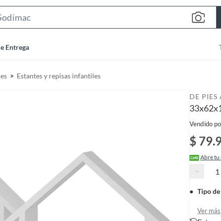
S
e
a
de Entrega
r
c
les
Estantes y repisas infantiles
h
B
DE PIES
a
33x62x1
r
Vendido po
$ 79.
Abre tu
−
Tipo de
Ver más