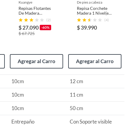
kuangye
de pies a cabeza
Repisas Flotantes
Repisa Corchete
De Madera
Madera 1 Nivel(es)
Multipropósito Kit
11x12x50 cm
(2)
(4)
X3 Colores.
Blanco
$ 27.090
$ 39.990
-60%
$ 67.725
Agregar al Carro
Agregar al Carro
10cm
12 cm
10cm
11 cm
10cm
50 cm
Entrepaño
Con Soporte visible