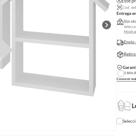
Este p
Cód. de
Entrega e
Sin st
Selecci
Mostrar
Envío 
Retiro
Garant
1 Año d
Conocer má
L
Selecc