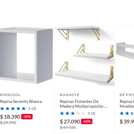
ho de madera y posee un estilo nórdico. Su color blanco
gero facilita su instalación. Incluye tres repisas con
ros, juguetes o plantas. Aprovecha el espacio vertical de
 Repisas
a optimizar el espacio de almacenamiento en tu hogar.
 de tamaños y estilos para adaptarse a tus necesidades,
o y resistente. Encuentra la opción perfecta para cada
KIDSCOOL
KUANGYE
DE PIE
Repisa Serenity Blanca
Repisas Flotantes De
Repisa 
Madera Multipropósito Kit
Nivel(e
5
(2)
X3 Colores.
Blanco
3
(2)
$ 18.390
-39%
$ 27.090
$ 39.
-60%
$ 29.990
$ 67.725