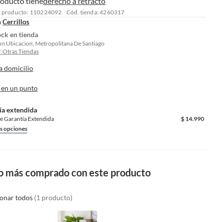
roducto tiene
derecho a retracto
l producto: 110224092
Cód. tienda: 4260317
n
Cerrillos
ock en tienda
on Ubicacion, Metropolitana De Santiago
 Otras Tiendas
a domicilio
 en un punto
ía extendida
e Garantía Extendida
$
14.990
s opciones
o más comprado con este producto
ionar todos
(1 producto)