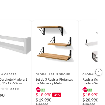
S A CABEZA
GLOBAL LATIN GROUP
GLOBAL LATI
Corchete Madera 1
Set de 3 Repisas Flotantes
Repisas flotant
s) 11x12x50 cm
de Madera y Metal
madera Set de 3
Organización Moderna
con canasta me
2.5
(4)
$ 18.990
$ 18.990
990
-24%
-5
$ 19.990
$ 20.990
$ 24.990
$ 39.990