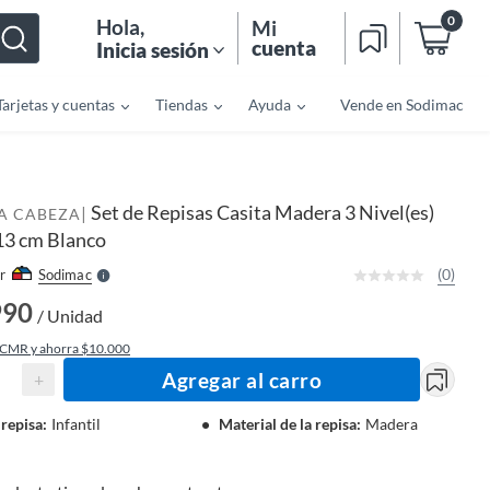
0
Hola
,
Mi
cuenta
Inicia sesión
Tarjetas y cuentas
Tiendas
Ayuda
Vende en Sodimac
o
f
n
I
Set de Repisas Casita Madera 3 Nivel(es)
|
r
 A CABEZA
e
3 cm Blanco
l
l
e
(0)
r
Sodimac
S
990
/ Unidad
 CMR y ahorra $10.000
Agregar al carro
+
 repisa
:
Infantil
Material de la repisa
:
Madera