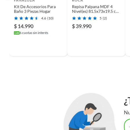
FANALOZA
ROCA
Kit De Accesorios Para
Repisa Palpana MDF 4
Baño 3 Piezas Hogar
Nivel(es) 81.5x73x19.5 cm
Roble/Negro
4.6
(10)
5
(2)
$ 14.990
$ 39.990
6
cuotas sin interés
¿
Nu