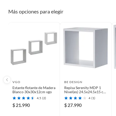
Características
Más opciones para elegir
Este set de repisas, de la marca De Pies A Cabeza, está hec
combina con cualquier decoración, y su diseño compacto y li
forma de casita, ideales para exhibir objetos decorativos, lib
tu hogar de forma eficiente y elegante.
Complementa tu Proyecto con más
Complementa tu compra con otras repisas y entrepaños par
Las repisas madera, y melamina te ofrecen una gran variedad
mientras que las repisas metálicas aportan un toque modern
ambiente y crea un espacio organizado y con estilo.
VGO
BE DESIGN
Estante flotante de Madera
Repisa Serenity MDP 1
Blanco 30x30x12cm vgo
Nivel(es) 24.5x24.5x15 cm
Blanco
4.5
(2)
4
(1)
$ 21.990
$ 27.990