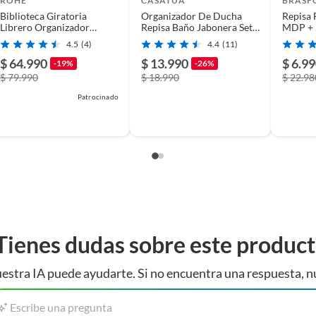
ROHE
CASATUA
BRASF
Biblioteca Giratoria
Organizador De Ducha
Repisa 
Librero Organizador
Repisa Baño Jabonera Set
MDP + 2 s
Blanco 125x46x46cm
4 Inox Negro 2
KPB90
4.5
(4)
4.4
(11)
Brasfo
$ 64.990
$ 13.990
$ 6.9
-19%
-26%
$ 79.990
$ 18.990
$ 22.98
Patrocinado
Tienes dudas sobre este produc
estra IA puede ayudarte. Si no encuentra una respuesta, n
Escribe una pregunta