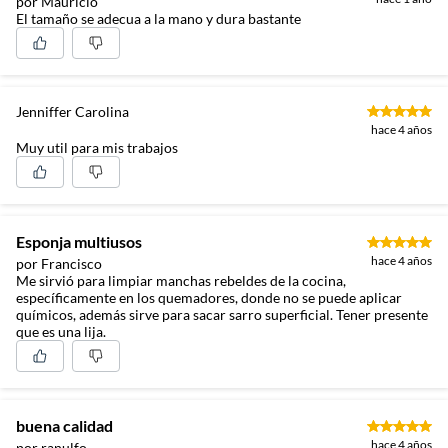
por Mauricio
El tamaño se adecua a la mano y dura bastante
Jenniffer Carolina
hace 4 años
Muy util para mis trabajos
Esponja multiusos
hace 4 años
por Francisco
Me sirvió para limpiar manchas rebeldes de la cocina,
específicamente en los quemadores, donde no se puede aplicar
químicos, además sirve para sacar sarro superficial. Tener presente
que es una lija.
buena calidad
hace 4 años
por ranulfo