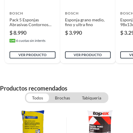
BOSCH
BOSCH
BOSC
Pack 5 Esponjas
Esponja grano medio,
Espon
Abrasivas Contornos
fino y ultra fino
98x13
9,8x12x13 cm
$ 8.990
$ 3.990
$ 3.2
6
cuotas sin interés
VER PRODUCTO
VER PRODUCTO
V
Productos recomendados
Todos
Brochas
Tabiqueria