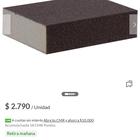
o
$ 2.790
f
/ Unidad
n
I
r
6
cuotas sin interés
Abre tu CMR y ahorra $10.000
e
Acumula hasta
18
CMR Puntos
l
Retira mañana
l