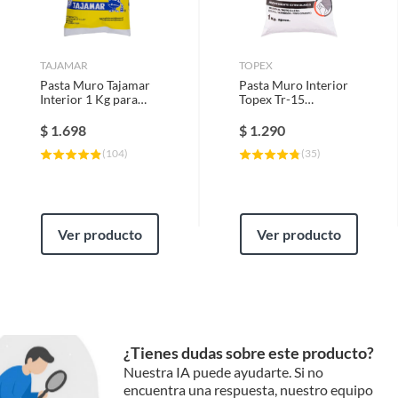
TAJAMAR
TOPEX
Pasta Muro Tajamar
Pasta Muro Interior
Interior 1 Kg para
Topex Tr-15
Grietas y Poros
Reparación Rápida 1
Blanco
Kg Blanco
$
1.698
$
1.290
(
104
)
(
35
)
Ver producto
Ver producto
¿Tienes dudas sobre este producto?
Nuestra IA puede ayudarte. Si no
encuentra una respuesta, nuestro equipo