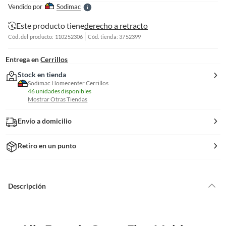
e
Vendido por
Sodimac
S
Este producto tiene
derecho a retracto
Cód. del producto: 110252306
Cód. tienda: 3752399
Entrega en
Cerrillos
Stock en tienda
Sodimac Homecenter Cerrillos
46 unidades disponibles
Mostrar Otras Tiendas
Envío a domicilio
Retiro en un punto
Descripción