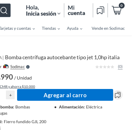
0
Hola
,
Mi
cuenta
Inicia sesión
Tarjetas y cuentas
Tiendas
Ayuda
Vende en Sodimac
o
f
n
I
r
e
Bomba centrífuga autocebante tipo jet 1,0hp italia
|
l
A
l
e
(0)
r
Sodimac
S
.990
/ Unidad
 CMR y ahorra $10.000
Agregar al carro
+
e bomba
:
Bombas
Alimentación
:
Eléctrica
ugas
l
:
Fierro fundido GJL 200
1