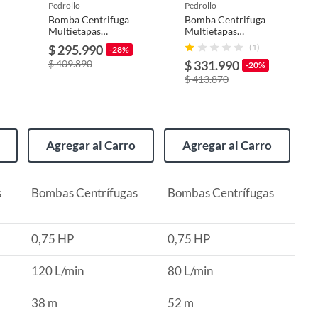
pedrollo
pedrollo
Bomba Centrifuga
Bomba Centrifuga
Multietapas
Multietapas
3cpm100-c
4cpm80-c 0,75HP
$ 295.990
(1)
-28%
0,75HP 220V
220V Pedrollo
$ 409.890
$ 331.990
Pedrollo
-20%
$ 413.870
Agregar al Carro
Agregar al Carro
s
Bombas Centrífugas
Bombas Centrífugas
0,75 HP
0,75 HP
120 L/min
80 L/min
38 m
52 m