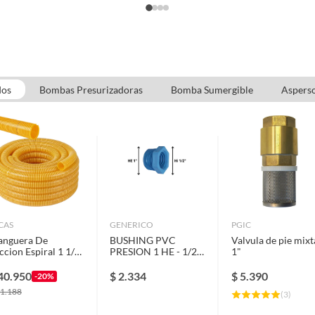
dos
Bombas Presurizadoras
Bomba Sumergible
Aspers
CAS
GENERICO
PGIC
nguera De
BUSHING PVC
Valvula de pie mixt
ccion Espiral 1 1/4
PRESION 1 HE - 1/2
1"
lgada 10 Metros
HI
cas
40.950
$
2.334
$
5.390
-20%
1.188
(
3
)