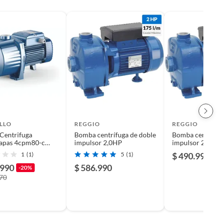
LLO
REGGIO
REGGIO
Centrifuga
Bomba centrífuga de doble
Bomba centrífu
tapas 4cpm80-c
impulsor 2,0HP
impulsor 2,0H
0,75HP 220V Pedrollo
1
(1)
5
(1)
$ 490.990
.990
$ 586.990
-20%
870