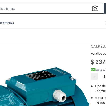
S
e
a
de Entrega
r
c
h
B
CALPED
a
Vendido po
r
$ 237
Abre tu
−
Tipo d
Centríf
Materia
EN156