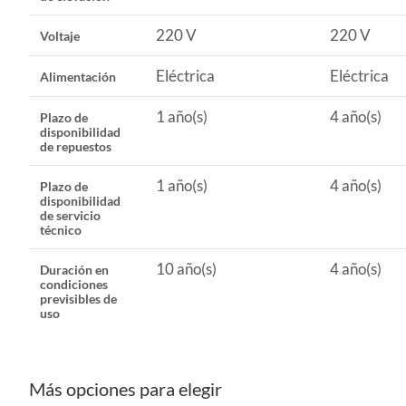
220 V
220 V
Voltaje
Altura máxima de elevación
41.6 m
Eléctrica
Eléctrica
Alimentación
Alimentación
Eléctri
1 año(s)
4 año(s)
Plazo de
disponibilidad
de repuestos
1 año(s)
4 año(s)
Plazo de
disponibilidad
de servicio
técnico
10 año(s)
4 año(s)
Duración en
condiciones
previsibles de
uso
Más opciones para elegir