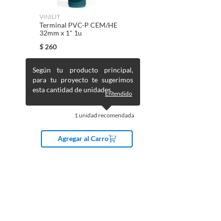
VINILIT
Terminal PVC-P CEM/HE
32mm x 1" 1u
$
260
Según tu producto principal,
para tu proyecto te sugerimos
esta cantidad de unidades.
Entendido
1
unidad recomendada
Agregar al Carro