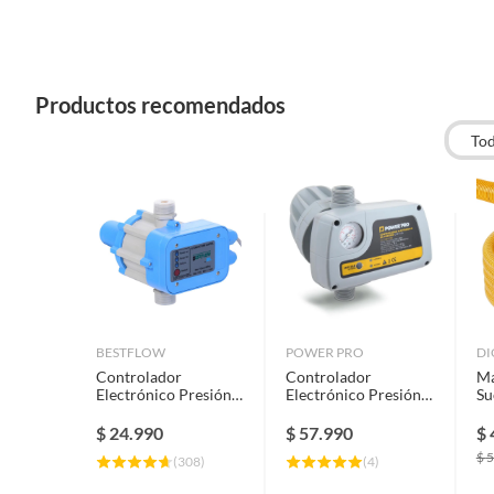
Productos recomendados
To
BESTFLOW
POWER PRO
DI
Controlador
Controlador
Ma
Electrónico Presión
Electrónico Presión
Su
Bomba Agua
16A 2Hp Para Riego
Pu
Protección Seco
Di
$
24.990
$
57.990
$
$
5
(
308
)
(
4
)