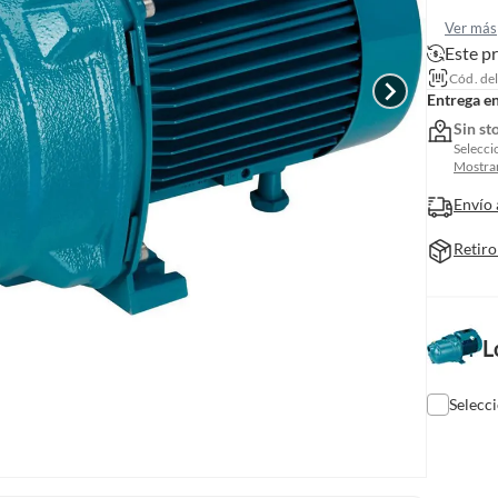
Ver más
Este p
Cód. de
Entrega e
Sin st
Selecci
Mostrar
Envío 
Retiro
L
Selecc