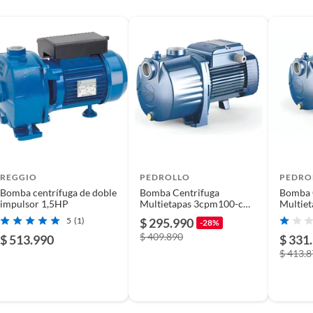
REGGIO
PEDROLLO
PEDRO
Bomba centrífuga de doble
Bomba Centrifuga
Bomba 
impulsor 1,5HP
Multietapas 3cpm100-c
Multie
0,75HP 220V Pedrollo
5
(1)
$ 295.990
-28%
$ 409.890
$ 513.990
$ 331
$ 413.