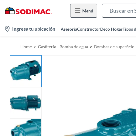
Menú
l
Ingresa tu ubicación
Asesoría
Constructor
Deco Hogar
Tipos 
o
c
Home
Gasfitería - Bomba de agua
Bombas de superficie
a
t
i
o
n
-
i
c
o
n