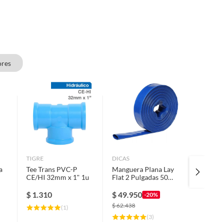
ores
TIGRE
DICAS
PGIC
a
Tee Trans PVC-P
Manguera Plana Lay
Valvula 
CE/HI 32mm x 1" 1u
Flat 2 Pulgadas 50
1/4"
Metros Dicas
$
1.310
$
49.950
$
10.8
-20%
$
62.438
(
1
)
(
3
)