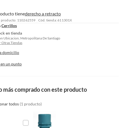
roducto tiene
derecho a retracto
l producto: 110262559
Cód. tienda: 611301X
n
Cerrillos
ock en tienda
on Ubicacion, Metropolitana De Santiago
 Otras Tiendas
a domicilio
 en un punto
o más comprado con este producto
ionar todos
(1 producto)