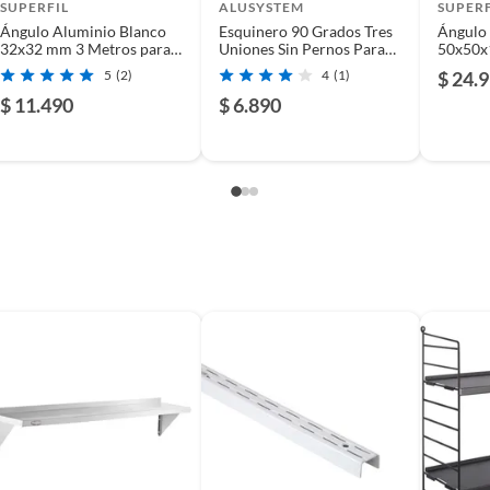
usados, reparados, abiertos, de segunda selección,
SUPERFIL
ALUSYSTEM
SUPERF
s en esa condición a un precio reducido.
Ángulo Aluminio Blanco
Esquinero 90 Grados Tres
Ángulo
32x32 mm 3 Metros para
Uniones Sin Pernos Para
50x50x
itaminas, entre otros análogos.
Acabado Estructural
Fijación Broche
para Ac
5
(2)
4
(1)
$ 24.
$ 11.490
$ 6.890