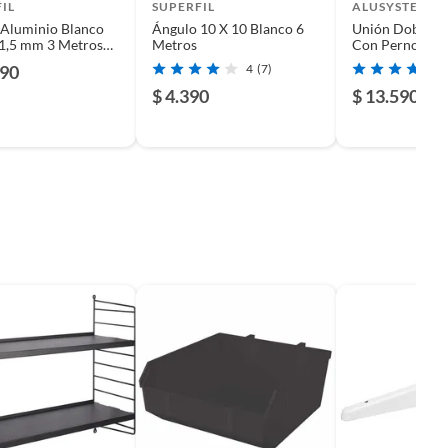
IL
SUPERFIL
ALUSYSTEM
 Aluminio Blanco
Ángulo 10 X 10 Blanco 6
Unión Doble 9
1,5 mm 3 Metros
Metros
Con Pernos Met
abado Estructural
Fijación
990
4
(7)
$ 4.390
$ 13.590