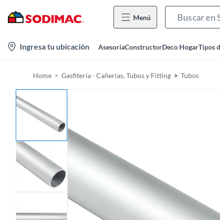
Menú
l
Ingresa tu ubicación
Asesoría
Constructor
Deco Hogar
Tipos 
o
c
Home
Gasfitería - Cañerías, Tubos y Fitting
Tubos
a
t
i
o
n
-
i
c
o
n