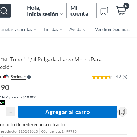
0
Hola
,
Mi
cuenta
Inicia sesión
Tarjetas y cuentas
Tiendas
Ayuda
Vende en Sodimac
o
f
n
I
Tubo 1 1/ 4 Pulgadas Largo Metro Para
|
r
TEM
e
cción
l
l
e
4.3 (6)
r
Sodimac
S
890
 CMR y ahorra $10.000
s
+
Agregar al carro
+
roducto tiene
derecho a retracto
l producto: 110281610
Cód. tienda: 1499793