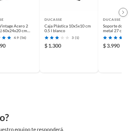
SE
DUCASSE
DUCASSE
Vintage Acero 2
Caja Plástica 10x5x10 cm
Soporte doble 
s) 60x24x20 cm
0.5 l blanco
metal 27 cm bl
4.9
(56)
3
(1)
990
$ 1.300
$ 3.990
to?
uestro equipo te responderá.