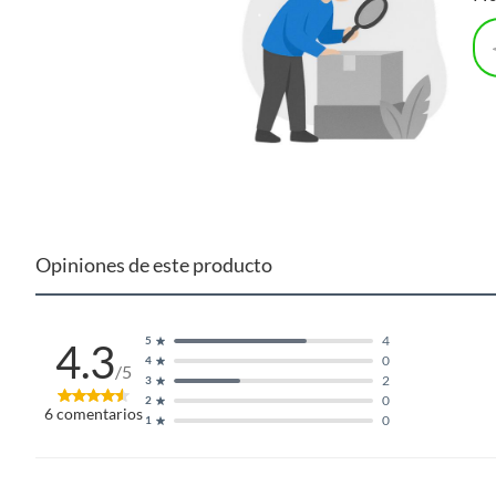
Opiniones de este producto
4
5
4.3
0
4
/5
2
3
0
2
6
comentarios
0
1