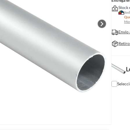
Entrega e
Stock 
Sod
Que
Mos
Envío 
Retiro
L
Selecc