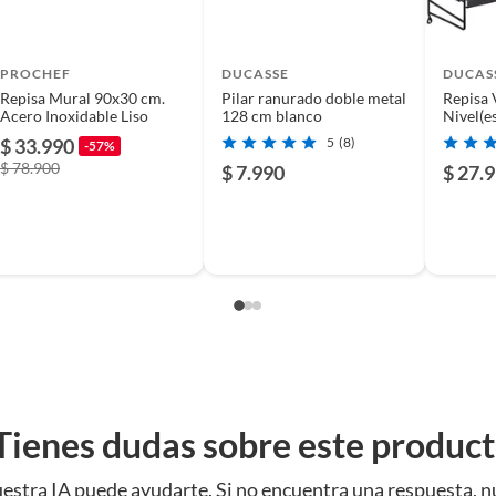
lta resistencia y durabilidad, gracias a su material de
diámetro de 3.17 cm, es ideal para una gran variedad de
PROCHEF
DUCASSE
DUCAS
confiere una alta resistencia a la tracción, asegurando
Repisa Mural 90x30 cm.
Pilar ranurado doble metal
Repisa 
Acero Inoxidable Liso
128 cm blanco
Nivel(e
Negro
ijaciones Correctas
$ 33.990
5
(8)
-57%
$ 78.900
$ 7.990
$ 27.
sional, te recomendamos revisar nuestras fijaciones
 para metales, como las roscalatas. Estos elementos te
el toque final a tus proyectos. Si trabajas con tabiques,
pción.
Tienes dudas sobre este produc
estra IA puede ayudarte. Si no encuentra una respuesta, n