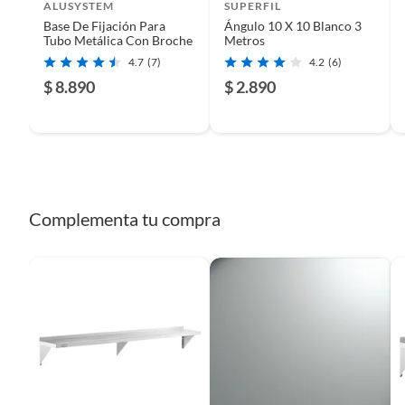
Productos que han sido informados como imperfectos, 
ALUSYSTEM
SUPERFIL
remanufacturados o con alguna deficiencia, que sean comprado
Base De Fijación Para
Ángulo 10 X 10 Blanco 3
Tubo Metálica Con Broche
Metros
Alimentos, bebidas, medicamentos, suplementos alimenticios, v
4.7
(7)
4.2
(6)
Pinturas de un color a solicitud.
$ 8.890
$ 2.890
Plantas.
De uso personal.
Complementa tu compra