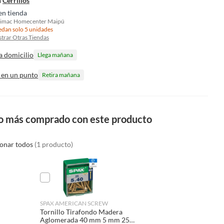
n
Cerrillos
en tienda
imac Homecenter Maipú
dan solo 5 unidades
trar Otras Tiendas
a domicilio
Llega mañana
 en un punto
Retira mañana
o más comprado con este producto
ionar todos
(1 producto)
SPAX AMERICAN SCREW
Tornillo Tirafondo Madera
Aglomerada 40 mm 5 mm 25