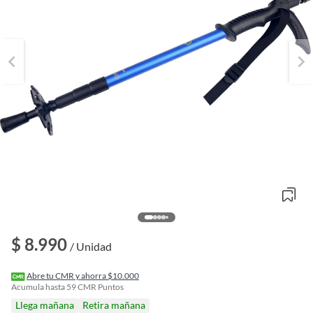
o
$ 8.990
f
/ Unidad
n
I
r
Abre tu CMR y ahorra $10.000
e
Acumula hasta
59
CMR Puntos
l
Llega mañana
Retira mañana
l