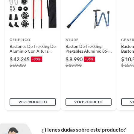
GENERICO
ATURE
GENE
Bastones De Trekking De
Baston De Trekking
Baston
Aluminio Con Altura
Plegables Aluminio 85-
Baston
Regulable Rojo
95cm Azul
Con Lu
$ 42.245
$ 8.990
$ 10.
-30%
-36%
$ 60.350
$ 13.990
$ 15.9
VER PRODUCTO
VER PRODUCTO
V
¿Tienes dudas sobre este producto?