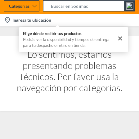
Categorías
S
e
l
Ingresa tu ubicación
a
o
r
Elige dónde recibir tus productos
c
✕
c
Podrás ver la disponibilidad y tiempos de entrega
a
para tu despacho o retiro en tienda.
h
t
Lo sentimos, estamos
B
i
a
presentando problemas
o
r
n
técnicos. Por favor usa la
-
navegación por categorías.
i
c
o
n