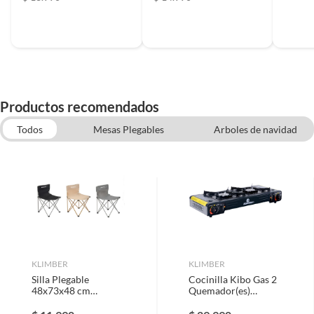
Productos recomendados
Todos
Mesas Plegables
Arboles de navidad
Cocinilla de camping
Coolers
Linternas y lamparas de camping
Carritos multiuso
KLIMBER
KLIMBER
Silla Plegable
Cocinilla Kibo Gas 2
48x73x48 cm
Quemador(es)
Colores Surtidos
13x28x63 cm Gris
Oscuro