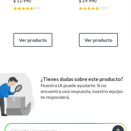
$
11.990
$
29.990
(
43
)
(
235
)
Ver producto
Ver producto
¿Tienes dudas sobre este producto?
Nuestra IA puede ayudarte. Si no
encuentra una respuesta, nuestro equipo
te responderá.
Escribe una pregunta