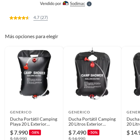
Vendido por
Sodimac
S
4.7 (27)
Más opciones para elegir
GENERICO
GENERICO
GENE
Ducha Portátil Camping
Ducha Portátil Camping
Ducha 
Playa 20 L Exterior
20 Litros Exterior
20 Litr
Compacta
Aventura Higiene
Aventu
$ 7.990
$ 7.490
$ 14.
-58%
-50%
$ 18.990
$ 14.990