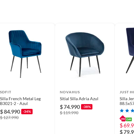
SDFIT
NOVAHUS
JUST 
Silla French Metal Leg
Sitial Silla Adria Azul
Silla Je
B3021-2 - Azul
88.5x5
$ 74.990
-38%
$ 84.990
-34%
$ 119.990
$ 127.990
$ 69.
00 kg, lo que la hace ideal para uso diario. Su estilo
$ 79.
 adapta a cualquier decoración. Además, cuenta con