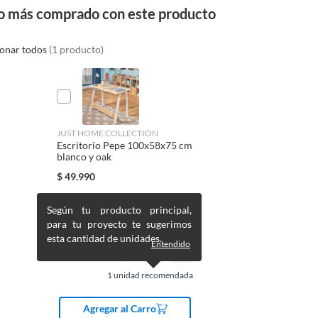
o más comprado con este producto
ionar todos
(1 producto)
JUST HOME COLLECTION
Escritorio Pepe 100x58x75 cm
blanco y oak
$
49.990
Según tu producto principal,
para tu proyecto te sugerimos
esta cantidad de unidades.
Entendido
1
unidad recomendada
Agregar al Carro