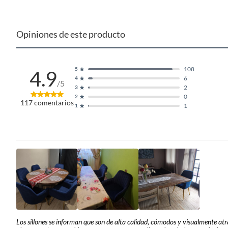
Opiniones de este producto
108
5
4.9
6
4
/5
2
3
0
2
117
comentarios
1
1
Complementa tu compra
Para completar tu espacio, te recomendamos que visites nues
una gran variedad de modelos para que puedas trabajar 
escritorios para crear un espacio de trabajo ideal.
Los sillones se informan que son de alta calidad, cómodos y visualmente atrac