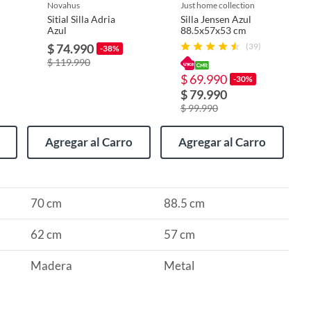
novahus
just home collection
Sitial Silla Adria
Silla Jensen Azul
Azul
88.5x57x53 cm
$ 74.990
(39)
-38%
$ 119.990
$ 69.990
-30%
$ 79.990
$ 99.990
Agregar al Carro
Agregar al Carro
70 cm
88.5 cm
62 cm
57 cm
Madera
Metal