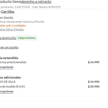
roducto tiene
derecho a retracto
l producto: 110575103
Cód. tienda: 8785155
n
Cerrillos
en tienda
imac Homecenter Nueva La Florida
dan solo 1 unidades
trar Otras Tiendas
a domicilio
Llega mañana
 en un punto
ía extendida
e Garantía Extendida
$
14.990
s opciones
os adicionales
O DE SILLA
$
14.990
je de mueble (R,V,VI)
$
29.990
s opciones