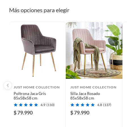
Más opciones para elegir
JUST HOME COLLECTION
JUST HOME COLLECTION
Poltrona Jaca Gris
Silla Jaca Rosado
85x58x58 cm
85x58x58 cm
4.9
(110)
4.8
(137)
Características
$ 79.990
$ 79.990
La Silla Jaca azul Navy tiene un peso máximo soportado de 1
vintage moderno la convierte en una pieza única que se