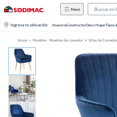
Menú
l
Ingresa tu ubicación
Asesoría
Constructor
Deco Hogar
Tipos 
o
c
Home
Muebles - Muebles de comedor
Sillas de Comedo
a
t
i
o
n
-
i
c
o
n