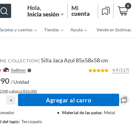
0
Hola
,
Mi
cuenta
Inicia sesión
Tarjetas y cuentas
Tiendas
Ayuda
Vende en Sodimac
o
f
n
I
r
e
Silla Jaca Azul 85x58x58 cm
|
l
OME COLLECTION
l
e
4.9 (117)
r
Sodimac
S
990
/ Unidad
 CMR y ahorra $10.000
Agregar al carro
+
omedor
Material de las patas
:
Metal
l del tapiz
:
Terciopelo