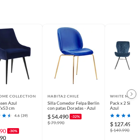
HOME COLLECTION
HABITA2 CHILE
WHITE MARKE
nsen Azul
Silla Comedor Felpa Berlin
Pack x 2 Sillas F
7x53 cm
con patas Doradas - Azul
Azul
4.6
(39)
$ 54.490
-32%
$ 79.990
$ 127.490
-
990
$ 149.990
-30%
990